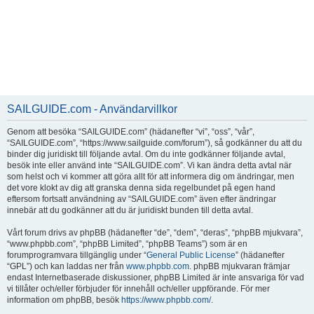
SAILGUIDE.com - Användarvillkor
Genom att besöka “SAILGUIDE.com” (hädanefter “vi”, “oss”, “vår”,
“SAILGUIDE.com”, “https://www.sailguide.com/forum”), så godkänner du att du
binder dig juridiskt till följande avtal. Om du inte godkänner följande avtal,
besök inte eller använd inte “SAILGUIDE.com”. Vi kan ändra detta avtal när
som helst och vi kommer att göra allt för att informera dig om ändringar, men
det vore klokt av dig att granska denna sida regelbundet på egen hand
eftersom fortsatt användning av “SAILGUIDE.com” även efter ändringar
innebär att du godkänner att du är juridiskt bunden till detta avtal.
Vårt forum drivs av phpBB (hädanefter “de”, “dem”, “deras”, “phpBB mjukvara”,
“www.phpbb.com”, “phpBB Limited”, “phpBB Teams”) som är en
forumprogramvara tillgänglig under “
General Public License
” (hädanefter
“GPL”) och kan laddas ner från
www.phpbb.com
. phpBB mjukvaran främjar
endast Internetbaserade diskussioner, phpBB Limited är inte ansvariga för vad
vi tillåter och/eller förbjuder för innehåll och/eller uppförande. För mer
information om phpBB, besök
https://www.phpbb.com/
.