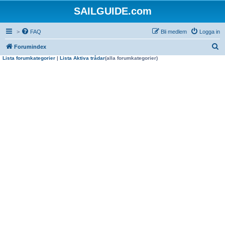
SAILGUIDE.com
>
FAQ
Bli medlem
Logga in
S
Forumindex
Lista forumkategorier
|
Lista Aktiva trådar
(alla forumkategorier)
ö
k