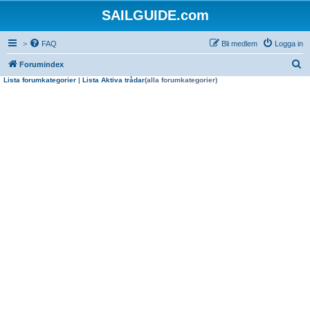
SAILGUIDE.com
>
FAQ
Bli medlem
Logga in
S
Forumindex
Lista forumkategorier
|
Lista Aktiva trådar
(alla forumkategorier)
ö
k