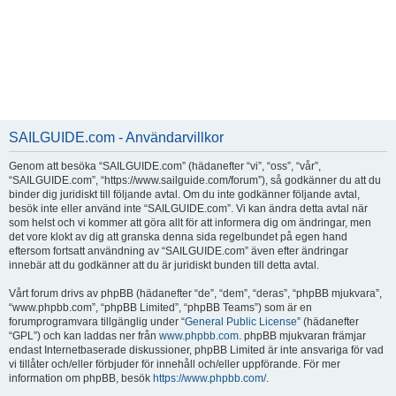
SAILGUIDE.com - Användarvillkor
Genom att besöka “SAILGUIDE.com” (hädanefter “vi”, “oss”, “vår”,
“SAILGUIDE.com”, “https://www.sailguide.com/forum”), så godkänner du att du
binder dig juridiskt till följande avtal. Om du inte godkänner följande avtal,
besök inte eller använd inte “SAILGUIDE.com”. Vi kan ändra detta avtal när
som helst och vi kommer att göra allt för att informera dig om ändringar, men
det vore klokt av dig att granska denna sida regelbundet på egen hand
eftersom fortsatt användning av “SAILGUIDE.com” även efter ändringar
innebär att du godkänner att du är juridiskt bunden till detta avtal.
Vårt forum drivs av phpBB (hädanefter “de”, “dem”, “deras”, “phpBB mjukvara”,
“www.phpbb.com”, “phpBB Limited”, “phpBB Teams”) som är en
forumprogramvara tillgänglig under “
General Public License
” (hädanefter
“GPL”) och kan laddas ner från
www.phpbb.com
. phpBB mjukvaran främjar
endast Internetbaserade diskussioner, phpBB Limited är inte ansvariga för vad
vi tillåter och/eller förbjuder för innehåll och/eller uppförande. För mer
information om phpBB, besök
https://www.phpbb.com/
.