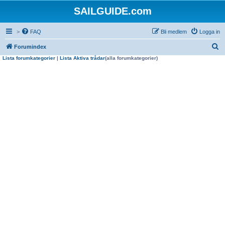
SAILGUIDE.com
>
FAQ
Bli medlem
Logga in
S
Forumindex
Lista forumkategorier
|
Lista Aktiva trådar
(alla forumkategorier)
ö
k