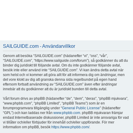
SAILGUIDE.com - Användarvillkor
Genom att besöka “SAILGUIDE.com” (hädanefter “vi”, “oss”, “vår”,
“SAILGUIDE.com”, “https://www.sailguide.com/forum”), så godkänner du att du
binder dig juridiskt till följande avtal. Om du inte godkänner följande avtal,
besök inte eller använd inte “SAILGUIDE.com”. Vi kan ändra detta avtal när
som helst och vi kommer att göra allt för att informera dig om ändringar, men
det vore klokt av dig att granska denna sida regelbundet på egen hand
eftersom fortsatt användning av “SAILGUIDE.com” även efter ändringar
innebär att du godkänner att du är juridiskt bunden till detta avtal.
Vårt forum drivs av phpBB (hädanefter “de”, “dem”, “deras”, “phpBB mjukvara”,
“www.phpbb.com”, “phpBB Limited”, “phpBB Teams”) som är en
forumprogramvara tillgänglig under “
General Public License
” (hädanefter
“GPL”) och kan laddas ner från
www.phpbb.com
. phpBB mjukvaran främjar
endast Internetbaserade diskussioner, phpBB Limited är inte ansvariga för vad
vi tillåter och/eller förbjuder för innehåll och/eller uppförande. För mer
information om phpBB, besök
https://www.phpbb.com/
.