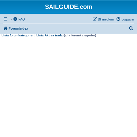
SAILGUIDE.com
>
FAQ
Bli medlem
Logga in
S
Forumindex
Lista forumkategorier
|
Lista Aktiva trådar
(alla forumkategorier)
ö
k