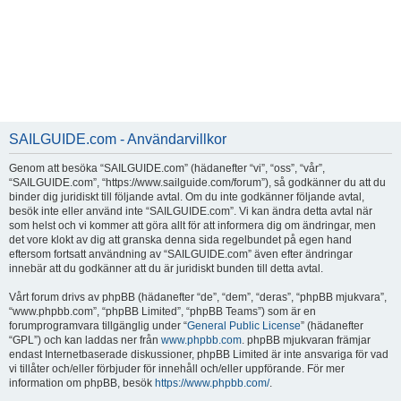
SAILGUIDE.com - Användarvillkor
Genom att besöka “SAILGUIDE.com” (hädanefter “vi”, “oss”, “vår”,
“SAILGUIDE.com”, “https://www.sailguide.com/forum”), så godkänner du att du
binder dig juridiskt till följande avtal. Om du inte godkänner följande avtal,
besök inte eller använd inte “SAILGUIDE.com”. Vi kan ändra detta avtal när
som helst och vi kommer att göra allt för att informera dig om ändringar, men
det vore klokt av dig att granska denna sida regelbundet på egen hand
eftersom fortsatt användning av “SAILGUIDE.com” även efter ändringar
innebär att du godkänner att du är juridiskt bunden till detta avtal.
Vårt forum drivs av phpBB (hädanefter “de”, “dem”, “deras”, “phpBB mjukvara”,
“www.phpbb.com”, “phpBB Limited”, “phpBB Teams”) som är en
forumprogramvara tillgänglig under “
General Public License
” (hädanefter
“GPL”) och kan laddas ner från
www.phpbb.com
. phpBB mjukvaran främjar
endast Internetbaserade diskussioner, phpBB Limited är inte ansvariga för vad
vi tillåter och/eller förbjuder för innehåll och/eller uppförande. För mer
information om phpBB, besök
https://www.phpbb.com/
.