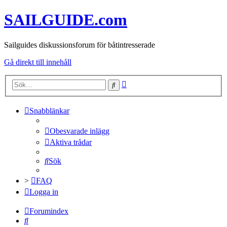
SAILGUIDE.com
Sailguides diskussionsforum för båtintresserade
Gå direkt till innehåll
Avancerad
Sök
sökning
Snabblänkar
Obesvarade inlägg
Aktiva trådar
Sök
>
FAQ
Logga in
Forumindex
Sök