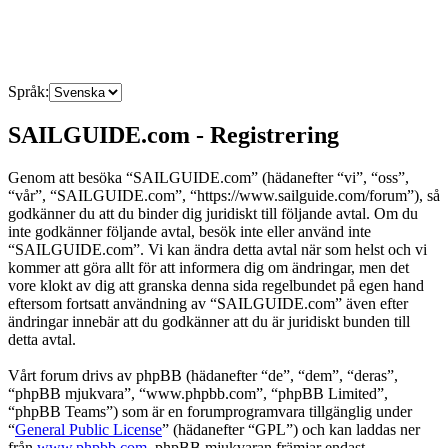
Språk:
SAILGUIDE.com - Registrering
Genom att besöka “SAILGUIDE.com” (hädanefter “vi”, “oss”,
“vår”, “SAILGUIDE.com”, “https://www.sailguide.com/forum”), så
godkänner du att du binder dig juridiskt till följande avtal. Om du
inte godkänner följande avtal, besök inte eller använd inte
“SAILGUIDE.com”. Vi kan ändra detta avtal när som helst och vi
kommer att göra allt för att informera dig om ändringar, men det
vore klokt av dig att granska denna sida regelbundet på egen hand
eftersom fortsatt användning av “SAILGUIDE.com” även efter
ändringar innebär att du godkänner att du är juridiskt bunden till
detta avtal.
Vårt forum drivs av phpBB (hädanefter “de”, “dem”, “deras”,
“phpBB mjukvara”, “www.phpbb.com”, “phpBB Limited”,
“phpBB Teams”) som är en forumprogramvara tillgänglig under
“
General Public License
” (hädanefter “GPL”) och kan laddas ner
från
www.phpbb.com
. phpBB mjukvaran främjar endast