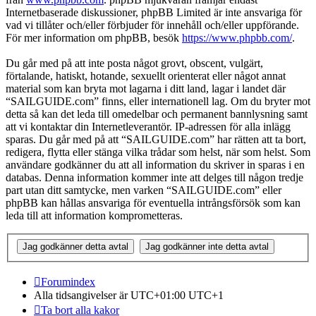
Internetbaserade diskussioner, phpBB Limited är inte ansvariga för
vad vi tillåter och/eller förbjuder för innehåll och/eller uppförande.
För mer information om phpBB, besök
https://www.phpbb.com/
.
Du går med på att inte posta något grovt, obscent, vulgärt,
förtalande, hatiskt, hotande, sexuellt orienterat eller något annat
material som kan bryta mot lagarna i ditt land, lagar i landet där
“SAILGUIDE.com” finns, eller internationell lag. Om du bryter mot
detta så kan det leda till omedelbar och permanent bannlysning samt
att vi kontaktar din Internetleverantör. IP-adressen för alla inlägg
sparas. Du går med på att “SAILGUIDE.com” har rätten att ta bort,
redigera, flytta eller stänga vilka trådar som helst, när som helst. Som
användare godkänner du att all information du skriver in sparas i en
databas. Denna information kommer inte att delges till någon tredje
part utan ditt samtycke, men varken “SAILGUIDE.com” eller
phpBB kan hållas ansvariga för eventuella intrångsförsök som kan
leda till att information komprometteras.
Forumindex
Alla tidsangivelser är UTC+01:00 UTC+1
Ta bort alla kakor