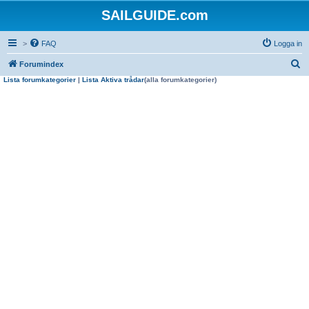
SAILGUIDE.com
>
FAQ
Logga in
S
Forumindex
Lista forumkategorier
|
Lista Aktiva trådar
(alla forumkategorier)
ö
k