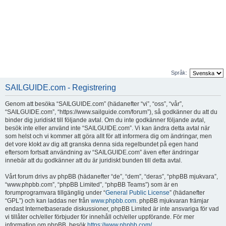
Språk:
SAILGUIDE.com - Registrering
Genom att besöka “SAILGUIDE.com” (hädanefter “vi”, “oss”, “vår”,
“SAILGUIDE.com”, “https://www.sailguide.com/forum”), så godkänner du att du
binder dig juridiskt till följande avtal. Om du inte godkänner följande avtal,
besök inte eller använd inte “SAILGUIDE.com”. Vi kan ändra detta avtal när
som helst och vi kommer att göra allt för att informera dig om ändringar, men
det vore klokt av dig att granska denna sida regelbundet på egen hand
eftersom fortsatt användning av “SAILGUIDE.com” även efter ändringar
innebär att du godkänner att du är juridiskt bunden till detta avtal.
Vårt forum drivs av phpBB (hädanefter “de”, “dem”, “deras”, “phpBB mjukvara”,
“www.phpbb.com”, “phpBB Limited”, “phpBB Teams”) som är en
forumprogramvara tillgänglig under “
General Public License
” (hädanefter
“GPL”) och kan laddas ner från
www.phpbb.com
. phpBB mjukvaran främjar
endast Internetbaserade diskussioner, phpBB Limited är inte ansvariga för vad
vi tillåter och/eller förbjuder för innehåll och/eller uppförande. För mer
information om phpBB, besök
https://www.phpbb.com/
.