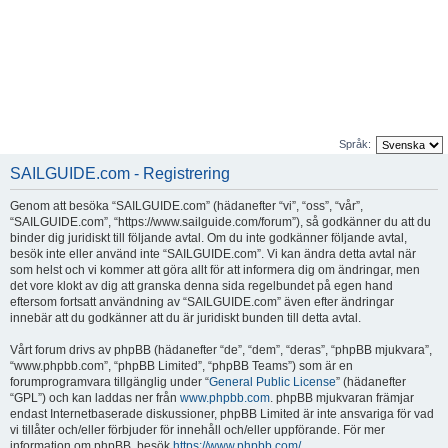
Språk:
SAILGUIDE.com - Registrering
Genom att besöka “SAILGUIDE.com” (hädanefter “vi”, “oss”, “vår”,
“SAILGUIDE.com”, “https://www.sailguide.com/forum”), så godkänner du att du
binder dig juridiskt till följande avtal. Om du inte godkänner följande avtal,
besök inte eller använd inte “SAILGUIDE.com”. Vi kan ändra detta avtal när
som helst och vi kommer att göra allt för att informera dig om ändringar, men
det vore klokt av dig att granska denna sida regelbundet på egen hand
eftersom fortsatt användning av “SAILGUIDE.com” även efter ändringar
innebär att du godkänner att du är juridiskt bunden till detta avtal.
Vårt forum drivs av phpBB (hädanefter “de”, “dem”, “deras”, “phpBB mjukvara”,
“www.phpbb.com”, “phpBB Limited”, “phpBB Teams”) som är en
forumprogramvara tillgänglig under “
General Public License
” (hädanefter
“GPL”) och kan laddas ner från
www.phpbb.com
. phpBB mjukvaran främjar
endast Internetbaserade diskussioner, phpBB Limited är inte ansvariga för vad
vi tillåter och/eller förbjuder för innehåll och/eller uppförande. För mer
information om phpBB, besök
https://www.phpbb.com/
.