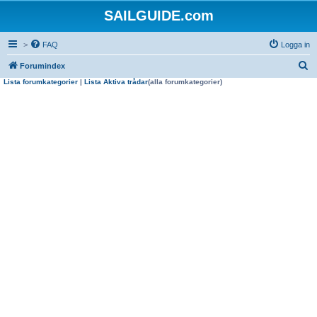
SAILGUIDE.com
>
FAQ
Logga in
S
Forumindex
Lista forumkategorier
|
Lista Aktiva trådar
(alla forumkategorier)
ö
k