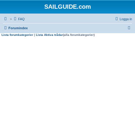
SAILGUIDE.com
>
FAQ
Logga in
S
Forumindex
Lista forumkategorier
|
Lista Aktiva trådar
(alla forumkategorier)
ö
k