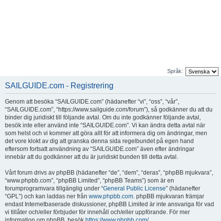
Språk:
SAILGUIDE.com - Registrering
Genom att besöka “SAILGUIDE.com” (hädanefter “vi”, “oss”, “vår”,
“SAILGUIDE.com”, “https://www.sailguide.com/forum”), så godkänner du att du
binder dig juridiskt till följande avtal. Om du inte godkänner följande avtal,
besök inte eller använd inte “SAILGUIDE.com”. Vi kan ändra detta avtal när
som helst och vi kommer att göra allt för att informera dig om ändringar, men
det vore klokt av dig att granska denna sida regelbundet på egen hand
eftersom fortsatt användning av “SAILGUIDE.com” även efter ändringar
innebär att du godkänner att du är juridiskt bunden till detta avtal.
Vårt forum drivs av phpBB (hädanefter “de”, “dem”, “deras”, “phpBB mjukvara”,
“www.phpbb.com”, “phpBB Limited”, “phpBB Teams”) som är en
forumprogramvara tillgänglig under “
General Public License
” (hädanefter
“GPL”) och kan laddas ner från
www.phpbb.com
. phpBB mjukvaran främjar
endast Internetbaserade diskussioner, phpBB Limited är inte ansvariga för vad
vi tillåter och/eller förbjuder för innehåll och/eller uppförande. För mer
information om phpBB, besök
https://www.phpbb.com/
.