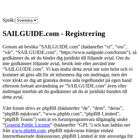
Språk:
SAILGUIDE.com - Registrering
Genom att besöka “SAILGUIDE.com” (hädanefter “vi”, “oss”,
“vår”, “SAILGUIDE.com”, “https://www.sailguide.com/forum”), så
godkänner du att du binder dig juridiskt till följande avtal. Om du
inte godkänner följande avtal, besök inte eller använd inte
“SAILGUIDE.com”. Vi kan ändra detta avtal när som helst och vi
kommer att göra allt för att informera dig om ändringar, men det
vore klokt av dig att granska denna sida regelbundet på egen hand
eftersom fortsatt användning av “SAILGUIDE.com” även efter
ändringar innebär att du godkänner att du är juridiskt bunden till
detta avtal.
Vårt forum drivs av phpBB (hädanefter “de”, “dem”, “deras”,
“phpBB mjukvara”, “www.phpbb.com”, “phpBB Limited”,
“phpBB Teams”) som är en forumprogramvara tillgänglig under
“
General Public License
” (hädanefter “GPL”) och kan laddas ner
från
www.phpbb.com
. phpBB mjukvaran främjar endast
Internetbaserade diskussioner, phpBB Limited är inte ansvariga för