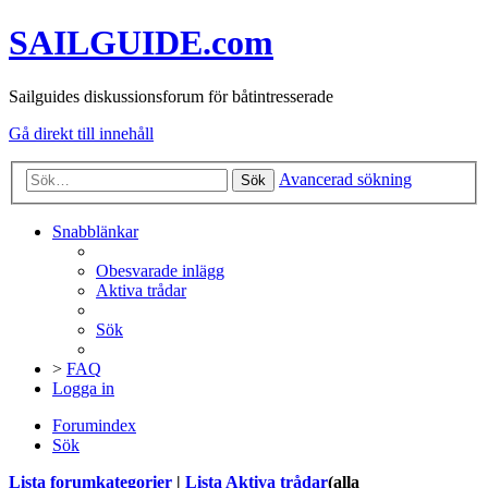
SAILGUIDE.com
Sailguides diskussionsforum för båtintresserade
Gå direkt till innehåll
Avancerad sökning
Sök
Snabblänkar
Obesvarade inlägg
Aktiva trådar
Sök
>
FAQ
Logga in
Forumindex
Sök
Lista forumkategorier
|
Lista Aktiva trådar
(alla