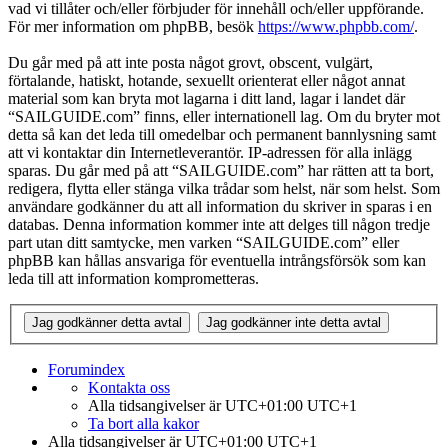
vad vi tillåter och/eller förbjuder för innehåll och/eller uppförande.
För mer information om phpBB, besök
https://www.phpbb.com/
.
Du går med på att inte posta något grovt, obscent, vulgärt,
förtalande, hatiskt, hotande, sexuellt orienterat eller något annat
material som kan bryta mot lagarna i ditt land, lagar i landet där
“SAILGUIDE.com” finns, eller internationell lag. Om du bryter mot
detta så kan det leda till omedelbar och permanent bannlysning samt
att vi kontaktar din Internetleverantör. IP-adressen för alla inlägg
sparas. Du går med på att “SAILGUIDE.com” har rätten att ta bort,
redigera, flytta eller stänga vilka trådar som helst, när som helst. Som
användare godkänner du att all information du skriver in sparas i en
databas. Denna information kommer inte att delges till någon tredje
part utan ditt samtycke, men varken “SAILGUIDE.com” eller
phpBB kan hållas ansvariga för eventuella intrångsförsök som kan
leda till att information komprometteras.
Forumindex
Kontakta oss
Alla tidsangivelser är UTC+01:00 UTC+1
Ta bort alla kakor
Alla tidsangivelser är UTC+01:00 UTC+1