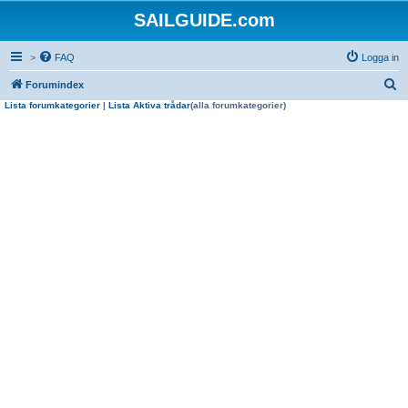
SAILGUIDE.com
>
FAQ
Logga in
S
Forumindex
Lista forumkategorier
|
Lista Aktiva trådar
(alla forumkategorier)
ö
k