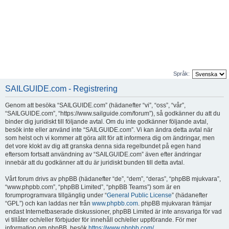
Språk:
SAILGUIDE.com - Registrering
Genom att besöka “SAILGUIDE.com” (hädanefter “vi”, “oss”, “vår”,
“SAILGUIDE.com”, “https://www.sailguide.com/forum”), så godkänner du att du
binder dig juridiskt till följande avtal. Om du inte godkänner följande avtal,
besök inte eller använd inte “SAILGUIDE.com”. Vi kan ändra detta avtal när
som helst och vi kommer att göra allt för att informera dig om ändringar, men
det vore klokt av dig att granska denna sida regelbundet på egen hand
eftersom fortsatt användning av “SAILGUIDE.com” även efter ändringar
innebär att du godkänner att du är juridiskt bunden till detta avtal.
Vårt forum drivs av phpBB (hädanefter “de”, “dem”, “deras”, “phpBB mjukvara”,
“www.phpbb.com”, “phpBB Limited”, “phpBB Teams”) som är en
forumprogramvara tillgänglig under “
General Public License
” (hädanefter
“GPL”) och kan laddas ner från
www.phpbb.com
. phpBB mjukvaran främjar
endast Internetbaserade diskussioner, phpBB Limited är inte ansvariga för vad
vi tillåter och/eller förbjuder för innehåll och/eller uppförande. För mer
information om phpBB, besök
https://www.phpbb.com/
.