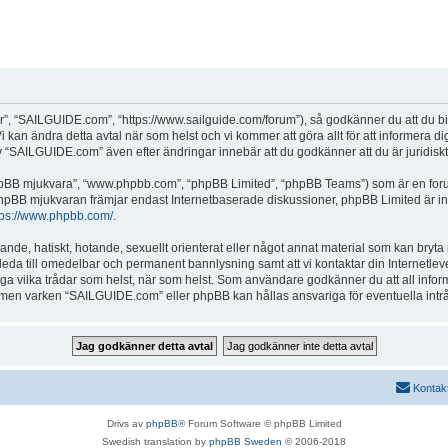
, “SAILGUIDE.com”, “https://www.sailguide.com/forum”), så godkänner du att du binde
 kan ändra detta avtal när som helst och vi kommer att göra allt för att informera d
SAILGUIDE.com” även efter ändringar innebär att du godkänner att du är juridiskt b
“phpBB mjukvara”, “www.phpbb.com”, “phpBB Limited”, “phpBB Teams”) som är en for
hpBB mjukvaran främjar endast Internetbaserade diskussioner, phpBB Limited är inte a
tps://www.phpbb.com/
.
alande, hatiskt, hotande, sexuellt orienterat eller något annat material som kan bryta
et leda till omedelbar och permanent bannlysning samt att vi kontaktar din Internetle
tänga vilka trådar som helst, när som helst. Som användare godkänner du att all info
e, men varken “SAILGUIDE.com” eller phpBB kan hållas ansvariga för eventuella intr
Kontak
Drivs av
phpBB
® Forum Software © phpBB Limited
Swedish translation by
phpBB Sweden
© 2006-2018