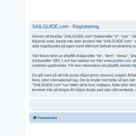
SAILGUIDE.com - Registrering
Genom att besöka “SAILGUIDE.com” (hädanefter “vi”, “oss”, “vår”
följande avtal, besök inte eller använd inte “SAILGUIDE.com”. Vi
sida regelbundet på egen hand eftersom fortsatt användning av “
Vårt forum drivs av phpBB (hädanefter “de”, “dem”, “deras”, 
(hädanefter “GPL”) och kan laddas ner från
www.phpbb.com
. p
och/eller uppförande. För mer information om phpBB, besök
ht
Du går med på att inte posta något grovt, obscent, vulgärt, fört
finns, eller internationell lag. Om du bryter mot detta så kan d
“SAILGUIDE.com” har rätten att ta bort, redigera, flytta eller s
kommer inte att delges till någon tredje part utan ditt samtyck
Forumindex