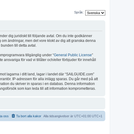
Språk:
r dig juridiskt till följande avtal. Om du inte godkänner
ig om ändringar, men det vore klokt av dig att granska denna
unden till detta avtal.
umprogramvara tillgänglig under “
General Public License
”
nsvariga för vad vi tillåter och/eller förbjuder för innehåll
 mot lagarna i ditt land, lagar i landet där “SAILGUIDE.com”
verantör. IP-adressen för alla inlägg sparas. Du går med på att
rmation du skriver in sparas i en databas. Denna information
ångsförsök som kan leda till att information komprometteras.
ta oss
Ta bort alla kakor
Alla tidsangivelser är UTC+01:00 UTC+1