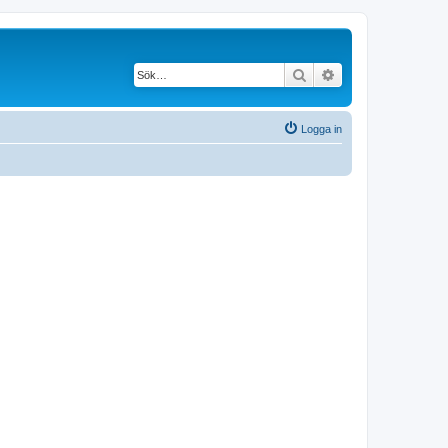
Sök
Avancerad söknin
Logga in