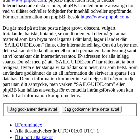
Internetbaserade diskussioner, phpBB Limited är inte ansvariga för
vad vi tillåter och/eller förbjuder för innehåll och/eller uppförande.
För mer information om phpBB, besök
https://www.phpbb.com/
.
Du går med på att inte posta något grovt, obscent, vulgärt,
förtalande, hatiskt, hotande, sexuellt orienterat eller något annat
material som kan bryta mot lagarna i ditt land, lagar i landet där
“SAILGUIDE.com” finns, eller internationell lag. Om du bryter mot
detta så kan det leda till omedelbar och permanent bannlysning samt
att vi kontaktar din Internetleverantör. IP-adressen för alla inlägg
sparas. Du går med på att “SAILGUIDE.com” har rätten att ta bort,
redigera, flytta eller stänga vilka trådar som helst, när som helst. Som
användare godkänner du att all information du skriver in sparas i en
databas. Denna information kommer inte att delges till någon tredje
part utan ditt samtycke, men varken “SAILGUIDE.com” eller
phpBB kan hållas ansvariga för eventuella intrångsförsök som kan
leda till att information komprometteras.
Forumindex
Alla tidsangivelser är UTC+01:00 UTC+1
Ta bort alla kakor