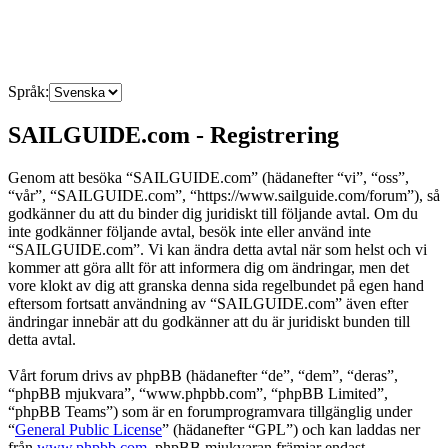
Språk:
SAILGUIDE.com - Registrering
Genom att besöka “SAILGUIDE.com” (hädanefter “vi”, “oss”,
“vår”, “SAILGUIDE.com”, “https://www.sailguide.com/forum”), så
godkänner du att du binder dig juridiskt till följande avtal. Om du
inte godkänner följande avtal, besök inte eller använd inte
“SAILGUIDE.com”. Vi kan ändra detta avtal när som helst och vi
kommer att göra allt för att informera dig om ändringar, men det
vore klokt av dig att granska denna sida regelbundet på egen hand
eftersom fortsatt användning av “SAILGUIDE.com” även efter
ändringar innebär att du godkänner att du är juridiskt bunden till
detta avtal.
Vårt forum drivs av phpBB (hädanefter “de”, “dem”, “deras”,
“phpBB mjukvara”, “www.phpbb.com”, “phpBB Limited”,
“phpBB Teams”) som är en forumprogramvara tillgänglig under
“
General Public License
” (hädanefter “GPL”) och kan laddas ner
från
www.phpbb.com
. phpBB mjukvaran främjar endast