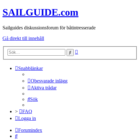
SAILGUIDE.com
Sailguides diskussionsforum för båtintresserade
Gå direkt till innehåll
Avancerad
Sök
sökning
Snabblänkar
Obesvarade inlägg
Aktiva trådar
Sök
>
FAQ
Logga in
Forumindex
Sök