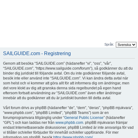
Språk:
SAILGUIDE.com - Registrering
Genom att besöka “SAILGUIDE.com” (hädanefter “vi”, “oss”, “vår”,
“SAILGUIDE.com”, “https://www.sailguide.com/forum”), så godkänner du att du
binder dig juridiskt till följande avtal. Om du inte godkänner följande avtal,
besök inte eller använd inte “SAILGUIDE.com”. Vi kan ändra detta avtal när
som helst och vi kommer att göra allt för att informera dig om ändringar, men
det vore klokt av dig att granska denna sida regelbundet på egen hand
eftersom fortsatt användning av “SAILGUIDE.com” även efter ändringar
innebär att du godkänner att du är juridiskt bunden till detta avtal.
Vårt forum drivs av phpBB (hädanefter “de”, “dem”, “deras”, “phpBB mjukvara”,
“www.phpbb.com”, “phpBB Limited”, “phpBB Teams”) som är en
forumprogramvara tillgänglig under “
General Public License
” (hädanefter
“GPL”) och kan laddas ner från
www.phpbb.com
. phpBB mjukvaran främjar
endast Internetbaserade diskussioner, phpBB Limited är inte ansvariga för vad
vi tillåter och/eller förbjuder för innehåll och/eller uppförande. För mer
information om phpBB, besök
https://www.phpbb.com/
.