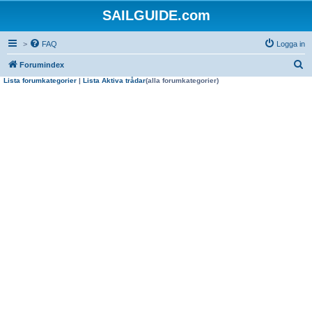
SAILGUIDE.com
>
FAQ
Logga in
S
Forumindex
Lista forumkategorier
|
Lista Aktiva trådar
(alla forumkategorier)
ö
k