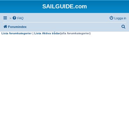
SAILGUIDE.com
>
FAQ
Logga in
S
Forumindex
Lista forumkategorier
|
Lista Aktiva trådar
(alla forumkategorier)
ö
k