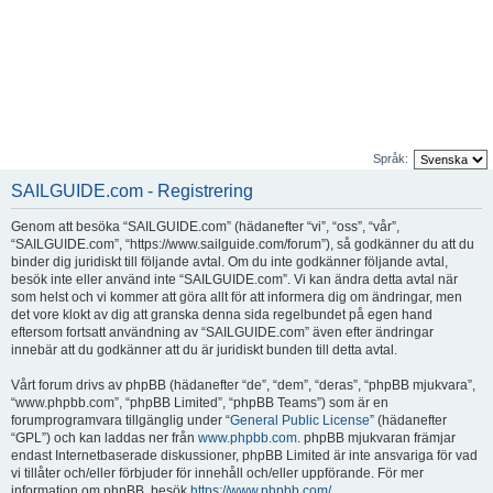
Språk:
SAILGUIDE.com - Registrering
Genom att besöka “SAILGUIDE.com” (hädanefter “vi”, “oss”, “vår”,
“SAILGUIDE.com”, “https://www.sailguide.com/forum”), så godkänner du att du
binder dig juridiskt till följande avtal. Om du inte godkänner följande avtal,
besök inte eller använd inte “SAILGUIDE.com”. Vi kan ändra detta avtal när
som helst och vi kommer att göra allt för att informera dig om ändringar, men
det vore klokt av dig att granska denna sida regelbundet på egen hand
eftersom fortsatt användning av “SAILGUIDE.com” även efter ändringar
innebär att du godkänner att du är juridiskt bunden till detta avtal.
Vårt forum drivs av phpBB (hädanefter “de”, “dem”, “deras”, “phpBB mjukvara”,
“www.phpbb.com”, “phpBB Limited”, “phpBB Teams”) som är en
forumprogramvara tillgänglig under “
General Public License
” (hädanefter
“GPL”) och kan laddas ner från
www.phpbb.com
. phpBB mjukvaran främjar
endast Internetbaserade diskussioner, phpBB Limited är inte ansvariga för vad
vi tillåter och/eller förbjuder för innehåll och/eller uppförande. För mer
information om phpBB, besök
https://www.phpbb.com/
.