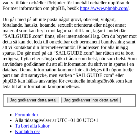
vad vi tillåter och/eller förbjuder för innehåll och/eller uppförande.
För mer information om phpBB, besök
https://www.phpbb.com/
.
Du går med på att inte posta något grovt, obscent, vulgärt,
förtalande, hatiskt, hotande, sexuellt orienterat eller något annat
material som kan bryta mot lagarna i ditt land, lagar i landet där
“SAILGUIDE.com” finns, eller internationell lag. Om du bryter mot
detta så kan det leda till omedelbar och permanent bannlysning samt
att vi kontaktar din Internetleverantör. IP-adressen för alla inlägg
sparas. Du går med på att “SAILGUIDE.com” har rätten att ta bort,
redigera, flytta eller stänga vilka trådar som helst, när som helst. Som
användare godkänner du att all information du skriver in sparas i en
databas. Denna information kommer inte att delges till någon tredje
part utan ditt samtycke, men varken “SAILGUIDE.com” eller
phpBB kan hållas ansvariga för eventuella intrångsförsök som kan
leda till att information komprometteras.
Forumindex
Alla tidsangivelser är UTC+01:00 UTC+1
Ta bort alla kakor
Kontakta oss