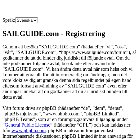
Språk:
SAILGUIDE.com - Registrering
Genom att besöka “SAILGUIDE.com” (hädanefter “vi”, “oss”,
“vår”, “SAILGUIDE.com”, “https://www.sailguide.com/forum”), så
godkänner du att du binder dig juridiskt till följande avtal. Om du
inte godkänner följande avtal, besök inte eller använd inte
“SAILGUIDE.com”. Vi kan ändra detta avtal när som helst och vi
kommer att göra allt för att informera dig om ändringar, men det
vore klokt av dig att granska denna sida regelbundet på egen hand
eftersom fortsatt användning av “SAILGUIDE.com” även efter
ändringar innebär att du godkänner att du är juridiskt bunden till
detta avtal.
Vårt forum drivs av phpBB (hädanefter “de”, “dem”, “deras”,
“phpBB mjukvara”, “www.phpbb.com”, “phpBB Limited”,
“phpBB Teams”) som är en forumprogramvara tillgänglig under
“
General Public License
” (hädanefter “GPL”) och kan laddas ner
från
www.phpbb.com
. phpBB mjukvaran främjar endast
Internetbaserade diskussioner, phpBB Limited är inte ansvariga för