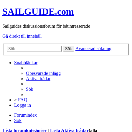
SAILGUIDE.com
Sailguides diskussionsforum för båtintresserade
Gå direkt till innehåll
Avancerad sökning
Sök
Snabblänkar
Obesvarade inlägg
Aktiva trådar
Sök
>
FAQ
Logga in
Forumindex
Sök
Lista forumkategorier
|
Lista Aktiva trådar
(alla