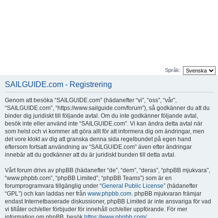
Språk:
SAILGUIDE.com - Registrering
Genom att besöka “SAILGUIDE.com” (hädanefter “vi”, “oss”, “vår”,
“SAILGUIDE.com”, “https://www.sailguide.com/forum”), så godkänner du att du
binder dig juridiskt till följande avtal. Om du inte godkänner följande avtal,
besök inte eller använd inte “SAILGUIDE.com”. Vi kan ändra detta avtal när
som helst och vi kommer att göra allt för att informera dig om ändringar, men
det vore klokt av dig att granska denna sida regelbundet på egen hand
eftersom fortsatt användning av “SAILGUIDE.com” även efter ändringar
innebär att du godkänner att du är juridiskt bunden till detta avtal.
Vårt forum drivs av phpBB (hädanefter “de”, “dem”, “deras”, “phpBB mjukvara”,
“www.phpbb.com”, “phpBB Limited”, “phpBB Teams”) som är en
forumprogramvara tillgänglig under “
General Public License
” (hädanefter
“GPL”) och kan laddas ner från
www.phpbb.com
. phpBB mjukvaran främjar
endast Internetbaserade diskussioner, phpBB Limited är inte ansvariga för vad
vi tillåter och/eller förbjuder för innehåll och/eller uppförande. För mer
information om phpBB, besök
https://www.phpbb.com/
.