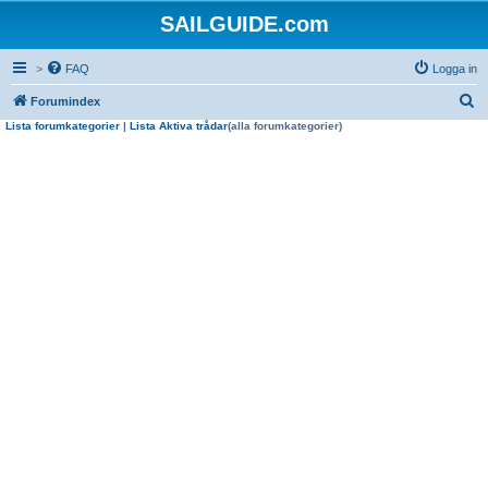
SAILGUIDE.com
>
FAQ
Logga in
S
Forumindex
Lista forumkategorier
|
Lista Aktiva trådar
(alla forumkategorier)
ö
k