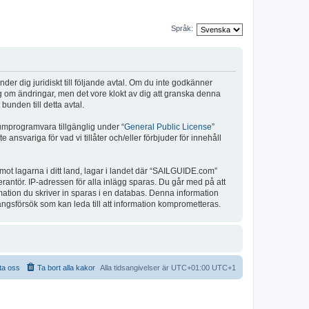
Språk:
r dig juridiskt till följande avtal. Om du inte godkänner
ig om ändringar, men det vore klokt av dig att granska denna
unden till detta avtal.
umprogramvara tillgänglig under “
General Public License
”
nsvariga för vad vi tillåter och/eller förbjuder för innehåll
 mot lagarna i ditt land, lagar i landet där “SAILGUIDE.com”
verantör. IP-adressen för alla inlägg sparas. Du går med på att
rmation du skriver in sparas i en databas. Denna information
ångsförsök som kan leda till att information komprometteras.
ta oss
Ta bort alla kakor
Alla tidsangivelser är UTC+01:00 UTC+1