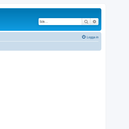
Sök
Avancerad söknin
Logga in