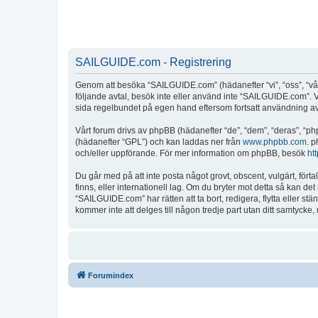
SAILGUIDE.com - Registrering
Genom att besöka “SAILGUIDE.com” (hädanefter “vi”, “oss”, “vår”
följande avtal, besök inte eller använd inte “SAILGUIDE.com”. Vi
sida regelbundet på egen hand eftersom fortsatt användning av “
Vårt forum drivs av phpBB (hädanefter “de”, “dem”, “deras”, 
(hädanefter “GPL”) och kan laddas ner från
www.phpbb.com
. p
och/eller uppförande. För mer information om phpBB, besök
ht
Du går med på att inte posta något grovt, obscent, vulgärt, fört
finns, eller internationell lag. Om du bryter mot detta så kan d
“SAILGUIDE.com” har rätten att ta bort, redigera, flytta eller s
kommer inte att delges till någon tredje part utan ditt samtyck
Forumindex