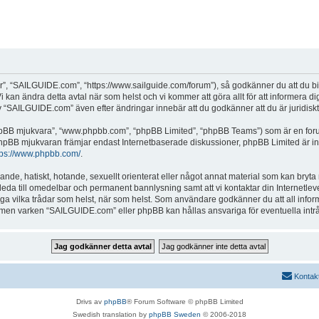
, “SAILGUIDE.com”, “https://www.sailguide.com/forum”), så godkänner du att du binde
 kan ändra detta avtal när som helst och vi kommer att göra allt för att informera d
SAILGUIDE.com” även efter ändringar innebär att du godkänner att du är juridiskt b
“phpBB mjukvara”, “www.phpbb.com”, “phpBB Limited”, “phpBB Teams”) som är en for
hpBB mjukvaran främjar endast Internetbaserade diskussioner, phpBB Limited är inte a
tps://www.phpbb.com/
.
alande, hatiskt, hotande, sexuellt orienterat eller något annat material som kan bryta
et leda till omedelbar och permanent bannlysning samt att vi kontaktar din Internetle
tänga vilka trådar som helst, när som helst. Som användare godkänner du att all info
e, men varken “SAILGUIDE.com” eller phpBB kan hållas ansvariga för eventuella intr
Kontak
Drivs av
phpBB
® Forum Software © phpBB Limited
Swedish translation by
phpBB Sweden
© 2006-2018