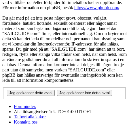
vad vi tillåter och/eller förbjuder för innehåll och/eller uppförande.
För mer information om phpBB, besök
https://www.phpbb.com/
.
Du går med på att inte posta något grovt, obscent, vulgärt,
förtalande, hatiskt, hotande, sexuellt orienterat eller något annat
material som kan bryta mot lagarna i ditt land, lagar i landet där
“SAILGUIDE.com” finns, eller internationell lag. Om du bryter mot
detta så kan det leda till omedelbar och permanent bannlysning samt
att vi kontaktar din Internetleverantör. IP-adressen för alla inlägg
sparas. Du går med på att “SAILGUIDE.com” har rätten att ta bort,
redigera, flytta eller stänga vilka trådar som helst, när som helst. Som
användare godkänner du att all information du skriver in sparas i en
databas. Denna information kommer inte att delges till någon tredje
part utan ditt samtycke, men varken “SAILGUIDE.com” eller
phpBB kan hållas ansvariga för eventuella intrångsförsök som kan
leda till att information komprometteras.
Forumindex
Alla tidsangivelser är UTC+01:00 UTC+1
Ta bort alla kakor
Kontakta oss