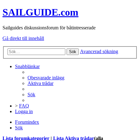
SAILGUIDE.com
Sailguides diskussionsforum för båtintresserade
Gå direkt till innehåll
Avancerad sökning
Sök
Snabblänkar
Obesvarade inlägg
Aktiva trådar
Sök
>
FAQ
Logga in
Forumindex
Sök
Lista forumkategorier
|
Lista Aktiva trådar
(alla