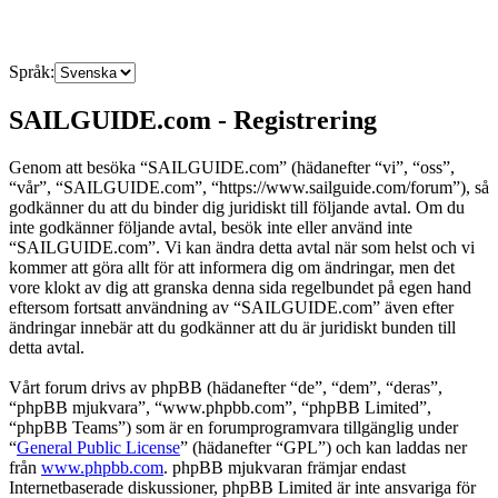
Språk:
SAILGUIDE.com - Registrering
Genom att besöka “SAILGUIDE.com” (hädanefter “vi”, “oss”,
“vår”, “SAILGUIDE.com”, “https://www.sailguide.com/forum”), så
godkänner du att du binder dig juridiskt till följande avtal. Om du
inte godkänner följande avtal, besök inte eller använd inte
“SAILGUIDE.com”. Vi kan ändra detta avtal när som helst och vi
kommer att göra allt för att informera dig om ändringar, men det
vore klokt av dig att granska denna sida regelbundet på egen hand
eftersom fortsatt användning av “SAILGUIDE.com” även efter
ändringar innebär att du godkänner att du är juridiskt bunden till
detta avtal.
Vårt forum drivs av phpBB (hädanefter “de”, “dem”, “deras”,
“phpBB mjukvara”, “www.phpbb.com”, “phpBB Limited”,
“phpBB Teams”) som är en forumprogramvara tillgänglig under
“
General Public License
” (hädanefter “GPL”) och kan laddas ner
från
www.phpbb.com
. phpBB mjukvaran främjar endast
Internetbaserade diskussioner, phpBB Limited är inte ansvariga för