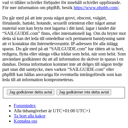
vad vi tillåter och/eller förbjuder för innehåll och/eller uppförande.
För mer information om phpBB, besök
https://www.phpbb.com/
.
Du går med på att inte posta något grovt, obscent, vulgärt,
förtalande, hatiskt, hotande, sexuellt orienterat eller något annat
material som kan bryta mot lagarna i ditt land, lagar i landet där
“SAILGUIDE.com” finns, eller internationell lag. Om du bryter mot
detta så kan det leda till omedelbar och permanent bannlysning samt
att vi kontaktar din Internetleverantör. IP-adressen för alla inlägg
sparas. Du går med på att “SAILGUIDE.com” har rätten att ta bort,
redigera, flytta eller stänga vilka trådar som helst, när som helst. Som
användare godkänner du att all information du skriver in sparas i en
databas. Denna information kommer inte att delges till någon tredje
part utan ditt samtycke, men varken “SAILGUIDE.com” eller
phpBB kan hållas ansvariga för eventuella intrångsförsök som kan
leda till att information komprometteras.
Forumindex
Alla tidsangivelser är UTC+01:00 UTC+1
Ta bort alla kakor
Kontakta oss