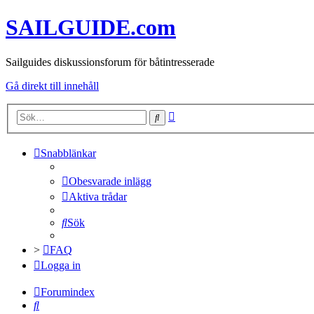
SAILGUIDE.com
Sailguides diskussionsforum för båtintresserade
Gå direkt till innehåll
Avancerad
Sök
sökning
Snabblänkar
Obesvarade inlägg
Aktiva trådar
Sök
>
FAQ
Logga in
Forumindex
Sök