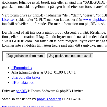
godkänner följande avtal, besök inte eller använd inte “SAILGUIDE.com
granska denna sida regelbundet på egen hand eftersom fortsatt använd
Vårt forum drivs av phpBB (hädanefter “de”, “dem”, “deras”, “ph
License
” (hädanefter “GPL”) och kan laddas ner från
www.phpbb.c
innehåll och/eller uppförande. För mer information om phpBB, besö
Du går med på att inte posta något grovt, obscent, vulgärt, förtalande
finns, eller internationell lag. Om du bryter mot detta så kan det leda
“SAILGUIDE.com” har rätten att ta bort, redigera, flytta eller stänga 
kommer inte att delges till någon tredje part utan ditt samtycke, me
Forumindex
Alla tidsangivelser är UTC+01:00 UTC+1
Ta bort alla kakor
Kontakta oss
Drivs av
phpBB
® Forum Software © phpBB Limited
Swedish translation by
phpBB Sweden
© 2006-2018