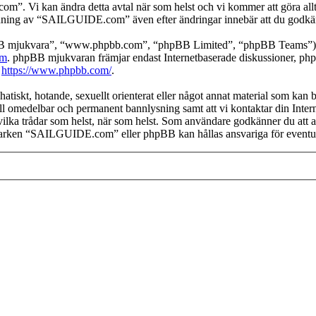
”. Vi kan ändra detta avtal när som helst och vi kommer att göra allt 
ning av “SAILGUIDE.com” även efter ändringar innebär att du godkänner 
pBB mjukvara”, “www.phpbb.com”, “phpBB Limited”, “phpBB Teams”) s
om
. phpBB mjukvaran främjar endast Internetbaserade diskussioner, phpBB
k
https://www.phpbb.com/
.
, hatiskt, hotande, sexuellt orienterat eller något annat material som ka
 till omedelbar och permanent bannlysning samt att vi kontaktar din Inter
vilka trådar som helst, när som helst. Som användare godkänner du att a
n varken “SAILGUIDE.com” eller phpBB kan hållas ansvariga för eventuel