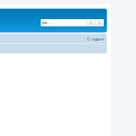
Sök
Avancerad söknin
Logga in