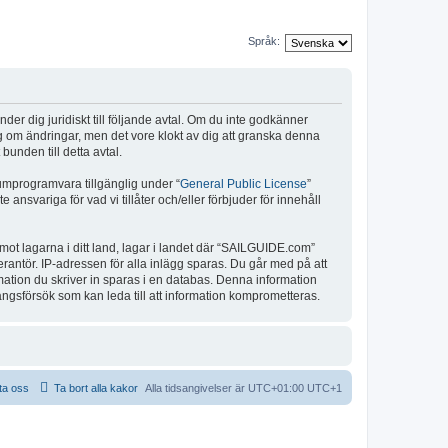
Språk:
r dig juridiskt till följande avtal. Om du inte godkänner
ig om ändringar, men det vore klokt av dig att granska denna
unden till detta avtal.
umprogramvara tillgänglig under “
General Public License
”
nsvariga för vad vi tillåter och/eller förbjuder för innehåll
 mot lagarna i ditt land, lagar i landet där “SAILGUIDE.com”
verantör. IP-adressen för alla inlägg sparas. Du går med på att
rmation du skriver in sparas i en databas. Denna information
ångsförsök som kan leda till att information komprometteras.
ta oss
Ta bort alla kakor
Alla tidsangivelser är UTC+01:00 UTC+1