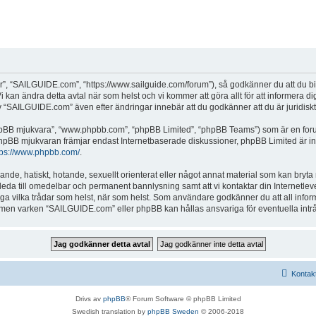
, “SAILGUIDE.com”, “https://www.sailguide.com/forum”), så godkänner du att du binde
 kan ändra detta avtal när som helst och vi kommer att göra allt för att informera d
SAILGUIDE.com” även efter ändringar innebär att du godkänner att du är juridiskt b
“phpBB mjukvara”, “www.phpbb.com”, “phpBB Limited”, “phpBB Teams”) som är en for
hpBB mjukvaran främjar endast Internetbaserade diskussioner, phpBB Limited är inte a
tps://www.phpbb.com/
.
alande, hatiskt, hotande, sexuellt orienterat eller något annat material som kan bryta
et leda till omedelbar och permanent bannlysning samt att vi kontaktar din Internetle
tänga vilka trådar som helst, när som helst. Som användare godkänner du att all info
e, men varken “SAILGUIDE.com” eller phpBB kan hållas ansvariga för eventuella intr
Kontak
Drivs av
phpBB
® Forum Software © phpBB Limited
Swedish translation by
phpBB Sweden
© 2006-2018