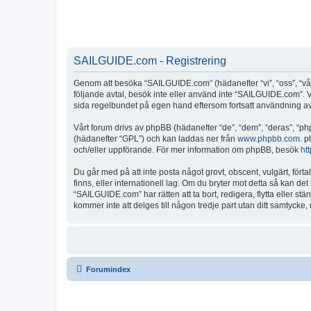
SAILGUIDE.com - Registrering
Genom att besöka “SAILGUIDE.com” (hädanefter “vi”, “oss”, “vår”
följande avtal, besök inte eller använd inte “SAILGUIDE.com”. Vi
sida regelbundet på egen hand eftersom fortsatt användning av “
Vårt forum drivs av phpBB (hädanefter “de”, “dem”, “deras”, 
(hädanefter “GPL”) och kan laddas ner från
www.phpbb.com
. p
och/eller uppförande. För mer information om phpBB, besök
ht
Du går med på att inte posta något grovt, obscent, vulgärt, fört
finns, eller internationell lag. Om du bryter mot detta så kan d
“SAILGUIDE.com” har rätten att ta bort, redigera, flytta eller s
kommer inte att delges till någon tredje part utan ditt samtyck
Forumindex