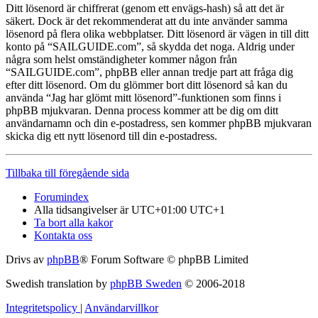
Ditt lösenord är chiffrerat (genom ett envägs-hash) så att det är
säkert. Dock är det rekommenderat att du inte använder samma
lösenord på flera olika webbplatser. Ditt lösenord är vägen in till ditt
konto på “SAILGUIDE.com”, så skydda det noga. Aldrig under
några som helst omständigheter kommer någon från
“SAILGUIDE.com”, phpBB eller annan tredje part att fråga dig
efter ditt lösenord. Om du glömmer bort ditt lösenord så kan du
använda “Jag har glömt mitt lösenord”-funktionen som finns i
phpBB mjukvaran. Denna process kommer att be dig om ditt
användarnamn och din e-postadress, sen kommer phpBB mjukvaran
skicka dig ett nytt lösenord till din e-postadress.
Tillbaka till föregående sida
Forumindex
Alla tidsangivelser är UTC+01:00 UTC+1
Ta bort alla kakor
Kontakta oss
Drivs av
phpBB
® Forum Software © phpBB Limited
Swedish translation by
phpBB Sweden
© 2006-2018
Integritetspolicy
|
Användarvillkor