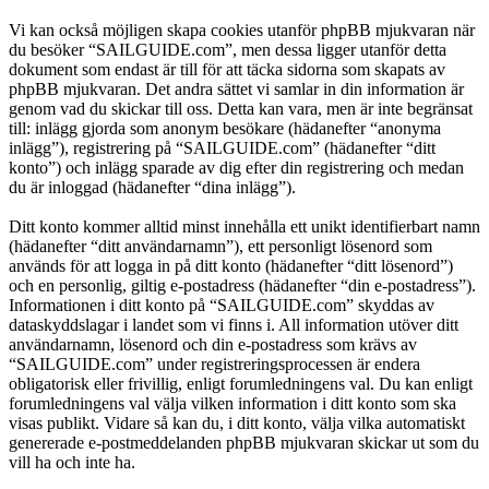
Vi kan också möjligen skapa cookies utanför phpBB mjukvaran när
du besöker “SAILGUIDE.com”, men dessa ligger utanför detta
dokument som endast är till för att täcka sidorna som skapats av
phpBB mjukvaran. Det andra sättet vi samlar in din information är
genom vad du skickar till oss. Detta kan vara, men är inte begränsat
till: inlägg gjorda som anonym besökare (hädanefter “anonyma
inlägg”), registrering på “SAILGUIDE.com” (hädanefter “ditt
konto”) och inlägg sparade av dig efter din registrering och medan
du är inloggad (hädanefter “dina inlägg”).
Ditt konto kommer alltid minst innehålla ett unikt identifierbart namn
(hädanefter “ditt användarnamn”), ett personligt lösenord som
används för att logga in på ditt konto (hädanefter “ditt lösenord”)
och en personlig, giltig e-postadress (hädanefter “din e-postadress”).
Informationen i ditt konto på “SAILGUIDE.com” skyddas av
dataskyddslagar i landet som vi finns i. All information utöver ditt
användarnamn, lösenord och din e-postadress som krävs av
“SAILGUIDE.com” under registreringsprocessen är endera
obligatorisk eller frivillig, enligt forumledningens val. Du kan enligt
forumledningens val välja vilken information i ditt konto som ska
visas publikt. Vidare så kan du, i ditt konto, välja vilka automatiskt
genererade e-postmeddelanden phpBB mjukvaran skickar ut som du
vill ha och inte ha.