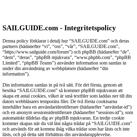
SAILGUIDE.com - Integritetspolicy
Denna policy förklarar i detalj hur “SAILGUIDE.com” och deras
partners (hädanefter “vi”, “oss”, “vår”, “SAILGUIDE.com”,
“https://www.sailguide.com/forum”) och phpBB (hädanefter “de”,
“dem”, “deras”, “phpBB mjukvara”, “www.phpbb.com”, “phpBB
Limited”, “phpBB Teams”) använder information som samlas in
under din användning av webbplatsen (hädanefter “din
information”).
Din information samlas in på två sätt. För det första, genom att
besöka “SAILGUIDE.com” så kommer phpBB mjukvaran att
skapa ett antal cookies, vilket är små textfiler som laddas ner till din
dators webbläsares temporära filer. De två första cookisarna
innehåller bara en användaridentifierare (hädanefter “användar-id”)
och en anonym sessionsidentifierare (hädanefter “sessions-id”), som
automatiskt tilldelas dig av phpBB mjukvaran. En tredje cookie
kommer skapas när du väl läst några trådar på “SAILGUIDE.com”
och används för att komma ihåg vilka trådar som har lästs och inte
lästs, och på detta sätt förbättras din användarupplevelse.