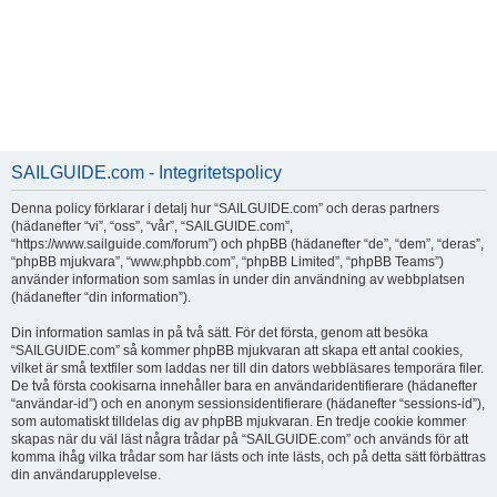
SAILGUIDE.com - Integritetspolicy
Denna policy förklarar i detalj hur “SAILGUIDE.com” och deras partners
(hädanefter “vi”, “oss”, “vår”, “SAILGUIDE.com”,
“https://www.sailguide.com/forum”) och phpBB (hädanefter “de”, “dem”, “deras”,
“phpBB mjukvara”, “www.phpbb.com”, “phpBB Limited”, “phpBB Teams”)
använder information som samlas in under din användning av webbplatsen
(hädanefter “din information”).
Din information samlas in på två sätt. För det första, genom att besöka
“SAILGUIDE.com” så kommer phpBB mjukvaran att skapa ett antal cookies,
vilket är små textfiler som laddas ner till din dators webbläsares temporära filer.
De två första cookisarna innehåller bara en användaridentifierare (hädanefter
“användar-id”) och en anonym sessionsidentifierare (hädanefter “sessions-id”),
som automatiskt tilldelas dig av phpBB mjukvaran. En tredje cookie kommer
skapas när du väl läst några trådar på “SAILGUIDE.com” och används för att
komma ihåg vilka trådar som har lästs och inte lästs, och på detta sätt förbättras
din användarupplevelse.