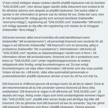
Vi kan också möjligen skapa cookies utanför phpBB mjukvaran när du besöker
“SAILGUIDE.com”, men dessa ligger utanför detta dokument som endast är till
för att täcka sidorna som skapats av phpBB mjukvaran. Det andra sättet vi
samlar in din information är genom vad du skickar till oss. Detta kan vara, men
är inte begränsat till: inlägg gjorda som anonym besökare (hädanefter
“anonyma inlägg”), registrering på “SAILGUIDE.com” (hädanefter “ditt konto”)
och inlägg sparade av dig efter din registrering och medan du är inloggad
(hädanefter “dina inlägg”).
Ditt konto kommer alltid minst innehålla ett unikt identifierbart namn
(hädanefter “ditt användarnamn”), ett personligt lösenord som används för att
logga in på ditt konto (hädanefter “ditt lösenord”) och en personlig, giltig e-
postadress (hädanefter “din e-postadress”). Informationen i ditt konto på
“SAILGUIDE.com” skyddas av dataskyddslagar i landet som vi finns i. All
information utöver ditt användarnamn, lösenord och din e-postadress som
krävs av “SAILGUIDE.com” under registreringsprocessen är endera
obligatorisk eller frivillig, enligt forumledningens val. Du kan enligt
forumledningens val välja vilken information i ditt konto som ska visas publikt.
Vidare så kan du, i ditt konto, välja vilka automatiskt genererade e-
postmeddelanden phpBB mjukvaran skickar ut som du vill ha och inte ha.
Ditt lösenord är chiffrerat (genom ett envägs-hash) så att det är säkert. Dock är
det rekommenderat att du inte använder samma lösenord på flera olika
webbplatser. Ditt lösenord är vägen in till ditt konto på “SAILGUIDE.com”, så
skydda det noga. Aldrig under några som helst omständigheter kommer någon
från “SAILGUIDE.com”, phpBB eller annan tredje part att fråga dig efter ditt
lösenord. Om du glömmer bort ditt lösenord så kan du använda “Jag har glömt
mitt lösenord”-funktionen som finns i phpBB mjukvaran. Denna process