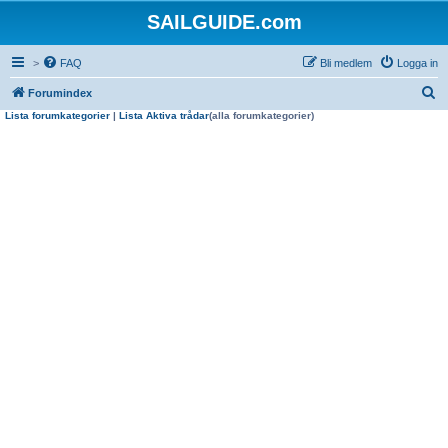
SAILGUIDE.com
>
FAQ
Bli medlem
Logga in
S
Forumindex
Lista forumkategorier
|
Lista Aktiva trådar
(alla forumkategorier)
ö
k