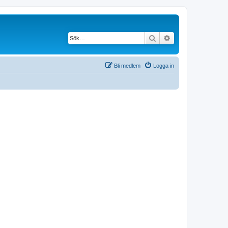
Sök
Avancerad söknin
Bli medlem
Logga in