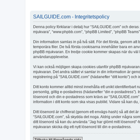
SAILGUIDE.com - Integritetspolicy
Denna policy förklarar i detalj hur “SAILGUIDE.com” och deras 
mjukvara”, “www.phpbb.com”, “phpBB Limited”, “phpBB Teams”) 
Din information samlas in på två sätt. För det första, genom at
temporära filer. De två första cookisarna innehåller bara en an
phpBB mjukvaran. En tredje cookie kommer skapas när du väl läs
användarupplevelse.
Vi kan också möjligen skapa cookies utanför phpBB mjukvaran 
mjukvaran. Det andra sättet vi samlar in din information är gen
registrering på “SAILGUIDE.com” (hädanefter “ditt konto”) och i
Ditt konto kommer alltid minst innehålla ett unikt identifierbart
personlig, giltig e-postadress (hädanefter “din e-postadress”).
lösenord och din e-postadress som krävs av “SAILGUIDE.com” unde
information i ditt konto som ska visas publikt. Vidare så kan du
Ditt lösenord är chiffrerat (genom ett envägs-hash) så att det ä
“SAILGUIDE.com”, så skydda det noga. Aldrig under några som 
ditt lösenord så kan du använda “Jag har glömt mitt lösenord
mjukvaran skicka dig ett nytt lösenord till din e-postadress.
Tillbaka till föregående sida