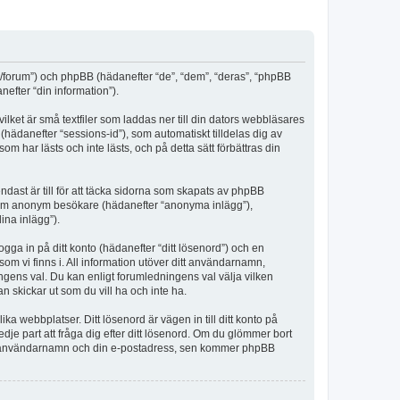
m/forum”) och phpBB (hädanefter “de”, “dem”, “deras”, “phpBB
fter “din information”).
lket är små textfiler som laddas ner till din dators webbläsares
hädanefter “sessions-id”), som automatiskt tilldelas dig av
har lästs och inte lästs, och på detta sätt förbättras din
st är till för att täcka sidorna som skapats av phpBB
da som anonym besökare (hädanefter “anonyma inlägg”),
ina inlägg”).
ogga in på ditt konto (hädanefter “ditt lösenord”) och en
om vi finns i. All information utöver ditt användarnamn,
ngens val. Du kan enligt forumledningens val välja vilken
n skickar ut som du vill ha och inte ha.
a webbplatser. Ditt lösenord är vägen in till ditt konto på
 part att fråga dig efter ditt lösenord. Om du glömmer bort
itt användarnamn och din e-postadress, sen kommer phpBB