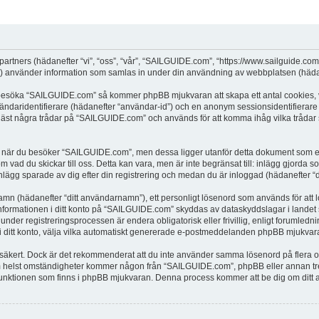
partners (hädanefter “vi”, “oss”, “vår”, “SAILGUIDE.com”, “https://www.sailguide.co
använder information som samlas in under din användning av webbplatsen (hädane
t besöka “SAILGUIDE.com” så kommer phpBB mjukvaran att skapa ett antal cookies, vi
vändaridentifierare (hädanefter “användar-id”) och en anonym sessionsidentifierare (
t några trådar på “SAILGUIDE.com” och används för att komma ihåg vilka trådar som 
när du besöker “SAILGUIDE.com”, men dessa ligger utanför detta dokument som enda
om vad du skickar till oss. Detta kan vara, men är inte begränsat till: inlägg gjor
nlägg sparade av dig efter din registrering och medan du är inloggad (hädanefter “d
 namn (hädanefter “ditt användarnamn”), ett personligt lösenord som används för att l
 Informationen i ditt konto på “SAILGUIDE.com” skyddas av dataskyddslagar i landet s
r registreringsprocessen är endera obligatorisk eller frivillig, enligt forumledni
, i ditt konto, välja vilka automatiskt genererade e-postmeddelanden phpBB mjukvara
r säkert. Dock är det rekommenderat att du inte använder samma lösenord på flera olik
helst omständigheter kommer någon från “SAILGUIDE.com”, phpBB eller annan tredje
”-funktionen som finns i phpBB mjukvaran. Denna process kommer att be dig om d