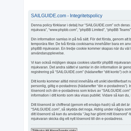
SAILGUIDE.com - Integritetspolicy
Denna policy förklarar i detalj hur “SAILGUIDE.com” och deras 
mjukvara”, “www.phpbb.com”, “phpBB Limited”, “phpBB Teams”) 
Din information samlas in på två sätt. För det första, genom at
temporära filer. De två första cookisarna innehåller bara en an
phpBB mjukvaran. En tredje cookie kommer skapas när du väl läs
användarupplevelse.
Vi kan också möjligen skapa cookies utanför phpBB mjukvaran 
mjukvaran. Det andra sättet vi samlar in din information är gen
registrering på “SAILGUIDE.com” (hädanefter “ditt konto”) och i
Ditt konto kommer alltid minst innehålla ett unikt identifierbart
personlig, giltig e-postadress (hädanefter “din e-postadress”).
lösenord och din e-postadress som krävs av “SAILGUIDE.com” unde
information i ditt konto som ska visas publikt. Vidare så kan du
Ditt lösenord är chiffrerat (genom ett envägs-hash) så att det ä
“SAILGUIDE.com”, så skydda det noga. Aldrig under några som 
ditt lösenord så kan du använda “Jag har glömt mitt lösenord
mjukvaran skicka dig ett nytt lösenord till din e-postadress.
Tillbaka till föregående sida