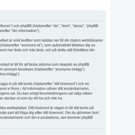
m/forum”) och phpBB (hädanefter “de”, “dem”, “deras”, “phpBB
fter “din information”).
lket är små textfiler som laddas ner till din dators webbläsares
hädanefter “sessions-id”), som automatiskt tilldelas dig av
har lästs och inte lästs, och på detta sätt förbättras din
st är till för att täcka sidorna som skapats av phpBB
da som anonym besökare (hädanefter “anonyma inlägg”),
ina inlägg”).
ogga in på ditt konto (hädanefter “ditt lösenord”) och en
om vi finns i. All information utöver ditt användarnamn,
ngens val. Du kan enligt forumledningens val välja vilken
n skickar ut som du vill ha och inte ha.
a webbplatser. Ditt lösenord är vägen in till ditt konto på
 part att fråga dig efter ditt lösenord. Om du glömmer bort
itt användarnamn och din e-postadress, sen kommer phpBB