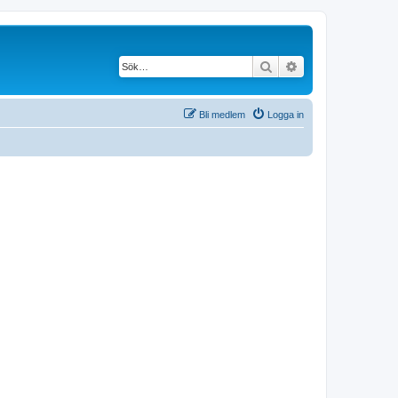
Sök
Avancerad söknin
Bli medlem
Logga in