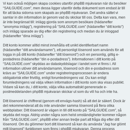
Vi kan också möjligen skapa cookies utanför phpBB mjukvaran när du besöker
“SAILGUIDE.com”, men dessa ligger utanför detta dokument som endast är till
för att täcka sidorna som skapats av phpBB mjukvaran. Det andra sättet vi
samlar in din information är genom vad du skickar till oss. Detta kan vara, men
är inte begränsat till: inlägg gjorda som anonym besökare (hädanefter
“anonyma inlägg”), registrering på “SAILGUIDE.com” (hädanefter “ditt konto”)
och inlägg sparade av dig efter din registrering och medan du är inloggad
(hädanefter “dina inlägg”).
Ditt konto kommer alltid minst innehålla ett unikt identifierbart namn
(hädanefter “ditt användarnamn”), ett personligt lösenord som används för att
logga in på ditt konto (hädanefter “ditt lösenord”) och en personlig, giltig e-
postadress (hädanefter “din e-postadress”). Informationen i ditt konto på
“SAILGUIDE.com” skyddas av dataskyddslagar i landet som vi finns i. All
information utöver ditt användarnamn, lösenord och din e-postadress som
krävs av “SAILGUIDE.com” under registreringsprocessen är endera
obligatorisk eller frivillig, enligt forumledningens val. Du kan enligt
forumledningens val välja vilken information i ditt konto som ska visas publikt.
Vidare så kan du, i ditt konto, välja vilka automatiskt genererade e-
postmeddelanden phpBB mjukvaran skickar ut som du vill ha och inte ha.
Ditt lösenord är chiffrerat (genom ett envägs-hash) så att det är säkert. Dock är
det rekommenderat att du inte använder samma lösenord på flera olika
webbplatser. Ditt lösenord är vägen in till ditt konto på “SAILGUIDE.com”, så
skydda det noga. Aldrig under några som helst omständigheter kommer någon
från “SAILGUIDE.com”, phpBB eller annan tredje part att fråga dig efter ditt
lösenord. Om du glömmer bort ditt lösenord så kan du använda “Jag har glömt
mitt lösenord”-funktionen som finns i phpBB mjukvaran. Denna process