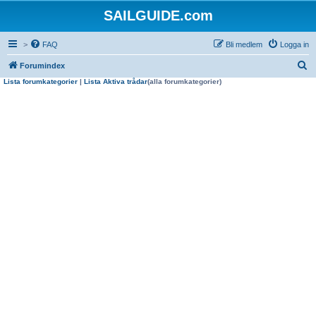
SAILGUIDE.com
>
FAQ
Bli medlem
Logga in
S
Forumindex
Lista forumkategorier
|
Lista Aktiva trådar
(alla forumkategorier)
ö
k