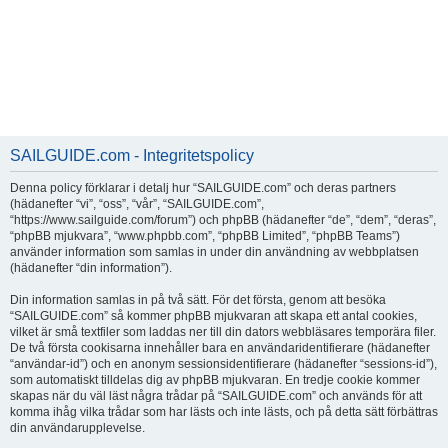
SAILGUIDE.com - Integritetspolicy
Denna policy förklarar i detalj hur “SAILGUIDE.com” och deras partners
(hädanefter “vi”, “oss”, “vår”, “SAILGUIDE.com”,
“https://www.sailguide.com/forum”) och phpBB (hädanefter “de”, “dem”, “deras”,
“phpBB mjukvara”, “www.phpbb.com”, “phpBB Limited”, “phpBB Teams”)
använder information som samlas in under din användning av webbplatsen
(hädanefter “din information”).
Din information samlas in på två sätt. För det första, genom att besöka
“SAILGUIDE.com” så kommer phpBB mjukvaran att skapa ett antal cookies,
vilket är små textfiler som laddas ner till din dators webbläsares temporära filer.
De två första cookisarna innehåller bara en användaridentifierare (hädanefter
“användar-id”) och en anonym sessionsidentifierare (hädanefter “sessions-id”),
som automatiskt tilldelas dig av phpBB mjukvaran. En tredje cookie kommer
skapas när du väl läst några trådar på “SAILGUIDE.com” och används för att
komma ihåg vilka trådar som har lästs och inte lästs, och på detta sätt förbättras
din användarupplevelse.