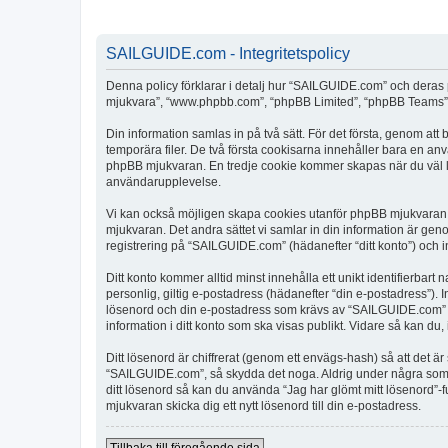
SAILGUIDE.com - Integritetspolicy
Denna policy förklarar i detalj hur “SAILGUIDE.com” och deras 
mjukvara”, “www.phpbb.com”, “phpBB Limited”, “phpBB Teams”) 
Din information samlas in på två sätt. För det första, genom at
temporära filer. De två första cookisarna innehåller bara en an
phpBB mjukvaran. En tredje cookie kommer skapas när du väl läs
användarupplevelse.
Vi kan också möjligen skapa cookies utanför phpBB mjukvaran 
mjukvaran. Det andra sättet vi samlar in din information är gen
registrering på “SAILGUIDE.com” (hädanefter “ditt konto”) och i
Ditt konto kommer alltid minst innehålla ett unikt identifierbart
personlig, giltig e-postadress (hädanefter “din e-postadress”).
lösenord och din e-postadress som krävs av “SAILGUIDE.com” unde
information i ditt konto som ska visas publikt. Vidare så kan du
Ditt lösenord är chiffrerat (genom ett envägs-hash) så att det ä
“SAILGUIDE.com”, så skydda det noga. Aldrig under några som 
ditt lösenord så kan du använda “Jag har glömt mitt lösenord
mjukvaran skicka dig ett nytt lösenord till din e-postadress.
Tillbaka till föregående sida