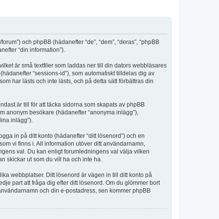
m/forum”) och phpBB (hädanefter “de”, “dem”, “deras”, “phpBB
fter “din information”).
lket är små textfiler som laddas ner till din dators webbläsares
hädanefter “sessions-id”), som automatiskt tilldelas dig av
har lästs och inte lästs, och på detta sätt förbättras din
st är till för att täcka sidorna som skapats av phpBB
da som anonym besökare (hädanefter “anonyma inlägg”),
ina inlägg”).
ogga in på ditt konto (hädanefter “ditt lösenord”) och en
om vi finns i. All information utöver ditt användarnamn,
ngens val. Du kan enligt forumledningens val välja vilken
n skickar ut som du vill ha och inte ha.
a webbplatser. Ditt lösenord är vägen in till ditt konto på
 part att fråga dig efter ditt lösenord. Om du glömmer bort
itt användarnamn och din e-postadress, sen kommer phpBB