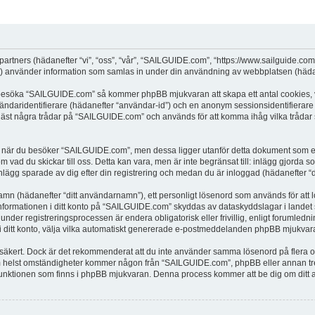
partners (hädanefter “vi”, “oss”, “vår”, “SAILGUIDE.com”, “https://www.sailguide.co
använder information som samlas in under din användning av webbplatsen (hädane
t besöka “SAILGUIDE.com” så kommer phpBB mjukvaran att skapa ett antal cookies, vi
vändaridentifierare (hädanefter “användar-id”) och en anonym sessionsidentifierare (
t några trådar på “SAILGUIDE.com” och används för att komma ihåg vilka trådar som 
när du besöker “SAILGUIDE.com”, men dessa ligger utanför detta dokument som enda
om vad du skickar till oss. Detta kan vara, men är inte begränsat till: inlägg gjor
nlägg sparade av dig efter din registrering och medan du är inloggad (hädanefter “d
 namn (hädanefter “ditt användarnamn”), ett personligt lösenord som används för att l
 Informationen i ditt konto på “SAILGUIDE.com” skyddas av dataskyddslagar i landet s
r registreringsprocessen är endera obligatorisk eller frivillig, enligt forumledni
, i ditt konto, välja vilka automatiskt genererade e-postmeddelanden phpBB mjukvara
r säkert. Dock är det rekommenderat att du inte använder samma lösenord på flera olik
helst omständigheter kommer någon från “SAILGUIDE.com”, phpBB eller annan tredje
”-funktionen som finns i phpBB mjukvaran. Denna process kommer att be dig om d