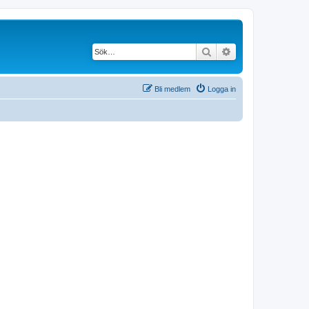
Sök
Avancerad söknin
Bli medlem
Logga in