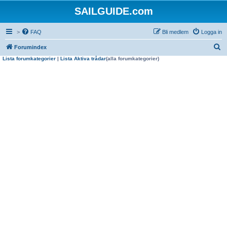
SAILGUIDE.com
>
FAQ
Bli medlem
Logga in
S
Forumindex
Lista forumkategorier
|
Lista Aktiva trådar
(alla forumkategorier)
ö
k