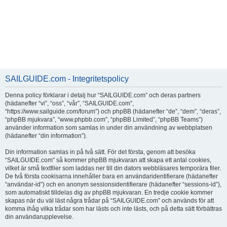
SAILGUIDE.com - Integritetspolicy
Denna policy förklarar i detalj hur “SAILGUIDE.com” och deras partners
(hädanefter “vi”, “oss”, “vår”, “SAILGUIDE.com”,
“https://www.sailguide.com/forum”) och phpBB (hädanefter “de”, “dem”, “deras”,
“phpBB mjukvara”, “www.phpbb.com”, “phpBB Limited”, “phpBB Teams”)
använder information som samlas in under din användning av webbplatsen
(hädanefter “din information”).
Din information samlas in på två sätt. För det första, genom att besöka
“SAILGUIDE.com” så kommer phpBB mjukvaran att skapa ett antal cookies,
vilket är små textfiler som laddas ner till din dators webbläsares temporära filer.
De två första cookisarna innehåller bara en användaridentifierare (hädanefter
“användar-id”) och en anonym sessionsidentifierare (hädanefter “sessions-id”),
som automatiskt tilldelas dig av phpBB mjukvaran. En tredje cookie kommer
skapas när du väl läst några trådar på “SAILGUIDE.com” och används för att
komma ihåg vilka trådar som har lästs och inte lästs, och på detta sätt förbättras
din användarupplevelse.