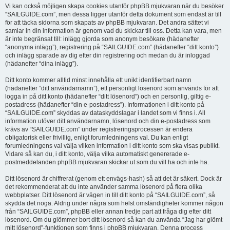
Vi kan också möjligen skapa cookies utanför phpBB mjukvaran när du besöker
“SAILGUIDE.com”, men dessa ligger utanför detta dokument som endast är till
för att täcka sidorna som skapats av phpBB mjukvaran. Det andra sättet vi
samlar in din information är genom vad du skickar till oss. Detta kan vara, men
är inte begränsat till: inlägg gjorda som anonym besökare (hädanefter
“anonyma inlägg”), registrering på “SAILGUIDE.com” (hädanefter “ditt konto”)
och inlägg sparade av dig efter din registrering och medan du är inloggad
(hädanefter “dina inlägg”).
Ditt konto kommer alltid minst innehålla ett unikt identifierbart namn
(hädanefter “ditt användarnamn”), ett personligt lösenord som används för att
logga in på ditt konto (hädanefter “ditt lösenord”) och en personlig, giltig e-
postadress (hädanefter “din e-postadress”). Informationen i ditt konto på
“SAILGUIDE.com” skyddas av dataskyddslagar i landet som vi finns i. All
information utöver ditt användarnamn, lösenord och din e-postadress som
krävs av “SAILGUIDE.com” under registreringsprocessen är endera
obligatorisk eller frivillig, enligt forumledningens val. Du kan enligt
forumledningens val välja vilken information i ditt konto som ska visas publikt.
Vidare så kan du, i ditt konto, välja vilka automatiskt genererade e-
postmeddelanden phpBB mjukvaran skickar ut som du vill ha och inte ha.
Ditt lösenord är chiffrerat (genom ett envägs-hash) så att det är säkert. Dock är
det rekommenderat att du inte använder samma lösenord på flera olika
webbplatser. Ditt lösenord är vägen in till ditt konto på “SAILGUIDE.com”, så
skydda det noga. Aldrig under några som helst omständigheter kommer någon
från “SAILGUIDE.com”, phpBB eller annan tredje part att fråga dig efter ditt
lösenord. Om du glömmer bort ditt lösenord så kan du använda “Jag har glömt
mitt lösenord”-funktionen som finns i phpBB mjukvaran. Denna process