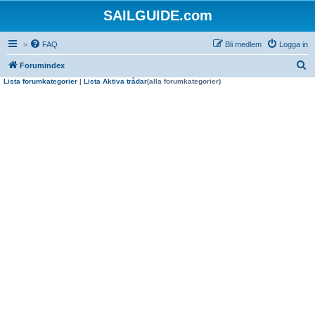
SAILGUIDE.com
>
FAQ
Bli medlem
Logga in
S
Forumindex
Lista forumkategorier
|
Lista Aktiva trådar
(alla forumkategorier)
ö
k