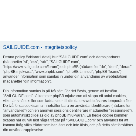
SAILGUIDE.com - Integritetspolicy
Denna policy förklarar i detalj hur “SAILGUIDE.com” och deras partners
(hädanefter “vi”, “oss”, “vår”, “SAILGUIDE.com”,
“https://www.sailguide.com/forum”) och phpBB (hädanefter “de”, “dem”, “deras”,
“phpBB mjukvara”, “www.phpbb.com”, “phpBB Limited”, “phpBB Teams”)
använder information som samlas in under din användning av webbplatsen
(hädanefter “din information”).
Din information samlas in på två sätt. För det första, genom att besöka
“SAILGUIDE.com” så kommer phpBB mjukvaran att skapa ett antal cookies,
vilket är små textfiler som laddas ner till din dators webbläsares temporära filer.
De två första cookisarna innehåller bara en användaridentifierare (hädanefter
“användar-id”) och en anonym sessionsidentifierare (hädanefter “sessions-id”),
som automatiskt tilldelas dig av phpBB mjukvaran. En tredje cookie kommer
skapas när du väl läst några trådar på “SAILGUIDE.com” och används för att
komma ihåg vilka trådar som har lästs och inte lästs, och på detta sätt förbättras
din användarupplevelse.