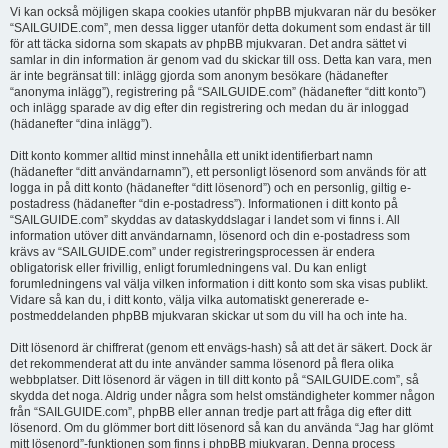
Vi kan också möjligen skapa cookies utanför phpBB mjukvaran när du besöker
“SAILGUIDE.com”, men dessa ligger utanför detta dokument som endast är till
för att täcka sidorna som skapats av phpBB mjukvaran. Det andra sättet vi
samlar in din information är genom vad du skickar till oss. Detta kan vara, men
är inte begränsat till: inlägg gjorda som anonym besökare (hädanefter
“anonyma inlägg”), registrering på “SAILGUIDE.com” (hädanefter “ditt konto”)
och inlägg sparade av dig efter din registrering och medan du är inloggad
(hädanefter “dina inlägg”).
Ditt konto kommer alltid minst innehålla ett unikt identifierbart namn
(hädanefter “ditt användarnamn”), ett personligt lösenord som används för att
logga in på ditt konto (hädanefter “ditt lösenord”) och en personlig, giltig e-
postadress (hädanefter “din e-postadress”). Informationen i ditt konto på
“SAILGUIDE.com” skyddas av dataskyddslagar i landet som vi finns i. All
information utöver ditt användarnamn, lösenord och din e-postadress som
krävs av “SAILGUIDE.com” under registreringsprocessen är endera
obligatorisk eller frivillig, enligt forumledningens val. Du kan enligt
forumledningens val välja vilken information i ditt konto som ska visas publikt.
Vidare så kan du, i ditt konto, välja vilka automatiskt genererade e-
postmeddelanden phpBB mjukvaran skickar ut som du vill ha och inte ha.
Ditt lösenord är chiffrerat (genom ett envägs-hash) så att det är säkert. Dock är
det rekommenderat att du inte använder samma lösenord på flera olika
webbplatser. Ditt lösenord är vägen in till ditt konto på “SAILGUIDE.com”, så
skydda det noga. Aldrig under några som helst omständigheter kommer någon
från “SAILGUIDE.com”, phpBB eller annan tredje part att fråga dig efter ditt
lösenord. Om du glömmer bort ditt lösenord så kan du använda “Jag har glömt
mitt lösenord”-funktionen som finns i phpBB mjukvaran. Denna process