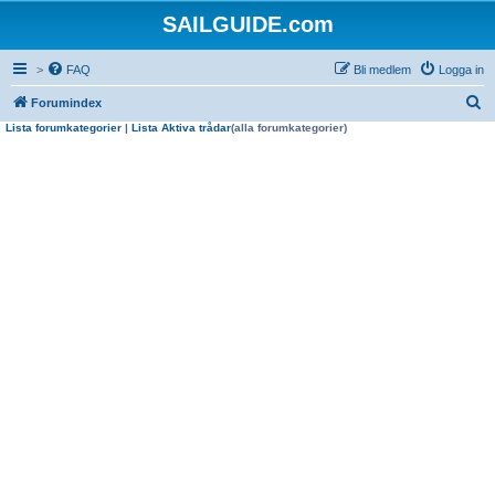
SAILGUIDE.com
>
FAQ
Bli medlem
Logga in
S
Forumindex
Lista forumkategorier
|
Lista Aktiva trådar
(alla forumkategorier)
ö
k