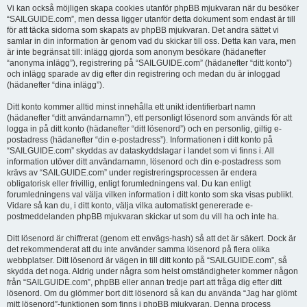
Vi kan också möjligen skapa cookies utanför phpBB mjukvaran när du besöker
“SAILGUIDE.com”, men dessa ligger utanför detta dokument som endast är till
för att täcka sidorna som skapats av phpBB mjukvaran. Det andra sättet vi
samlar in din information är genom vad du skickar till oss. Detta kan vara, men
är inte begränsat till: inlägg gjorda som anonym besökare (hädanefter
“anonyma inlägg”), registrering på “SAILGUIDE.com” (hädanefter “ditt konto”)
och inlägg sparade av dig efter din registrering och medan du är inloggad
(hädanefter “dina inlägg”).
Ditt konto kommer alltid minst innehålla ett unikt identifierbart namn
(hädanefter “ditt användarnamn”), ett personligt lösenord som används för att
logga in på ditt konto (hädanefter “ditt lösenord”) och en personlig, giltig e-
postadress (hädanefter “din e-postadress”). Informationen i ditt konto på
“SAILGUIDE.com” skyddas av dataskyddslagar i landet som vi finns i. All
information utöver ditt användarnamn, lösenord och din e-postadress som
krävs av “SAILGUIDE.com” under registreringsprocessen är endera
obligatorisk eller frivillig, enligt forumledningens val. Du kan enligt
forumledningens val välja vilken information i ditt konto som ska visas publikt.
Vidare så kan du, i ditt konto, välja vilka automatiskt genererade e-
postmeddelanden phpBB mjukvaran skickar ut som du vill ha och inte ha.
Ditt lösenord är chiffrerat (genom ett envägs-hash) så att det är säkert. Dock är
det rekommenderat att du inte använder samma lösenord på flera olika
webbplatser. Ditt lösenord är vägen in till ditt konto på “SAILGUIDE.com”, så
skydda det noga. Aldrig under några som helst omständigheter kommer någon
från “SAILGUIDE.com”, phpBB eller annan tredje part att fråga dig efter ditt
lösenord. Om du glömmer bort ditt lösenord så kan du använda “Jag har glömt
mitt lösenord”-funktionen som finns i phpBB mjukvaran. Denna process