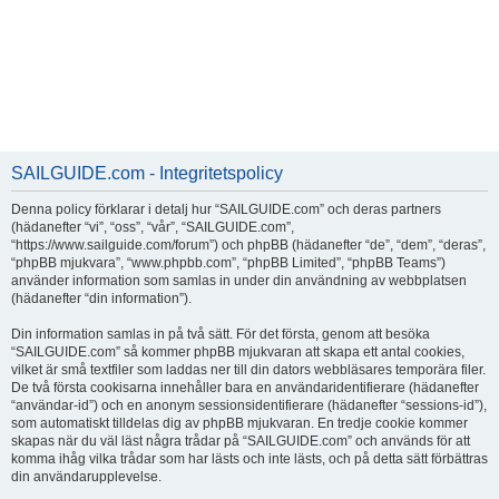
SAILGUIDE.com - Integritetspolicy
Denna policy förklarar i detalj hur “SAILGUIDE.com” och deras partners
(hädanefter “vi”, “oss”, “vår”, “SAILGUIDE.com”,
“https://www.sailguide.com/forum”) och phpBB (hädanefter “de”, “dem”, “deras”,
“phpBB mjukvara”, “www.phpbb.com”, “phpBB Limited”, “phpBB Teams”)
använder information som samlas in under din användning av webbplatsen
(hädanefter “din information”).
Din information samlas in på två sätt. För det första, genom att besöka
“SAILGUIDE.com” så kommer phpBB mjukvaran att skapa ett antal cookies,
vilket är små textfiler som laddas ner till din dators webbläsares temporära filer.
De två första cookisarna innehåller bara en användaridentifierare (hädanefter
“användar-id”) och en anonym sessionsidentifierare (hädanefter “sessions-id”),
som automatiskt tilldelas dig av phpBB mjukvaran. En tredje cookie kommer
skapas när du väl läst några trådar på “SAILGUIDE.com” och används för att
komma ihåg vilka trådar som har lästs och inte lästs, och på detta sätt förbättras
din användarupplevelse.