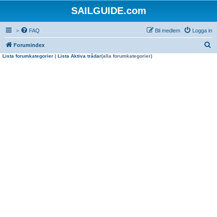
SAILGUIDE.com
>
FAQ
Bli medlem
Logga in
S
Forumindex
Lista forumkategorier
|
Lista Aktiva trådar
(alla forumkategorier)
ö
k