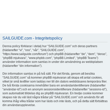
SAILGUIDE.com - Integritetspolicy
Denna policy förklarar i detalj hur “SAILGUIDE.com” och deras partners
(hädanefter “vi”, “oss”, “vår”, “SAILGUIDE.com”,
“https://www.sailguide.com/forum”) och phpBB (hädanefter “de”, “dem”, “deras”,
“phpBB mjukvara”, “www.phpbb.com”, “phpBB Limited”, “phpBB Teams”)
använder information som samlas in under din användning av webbplatsen
(hädanefter “din information”).
Din information samlas in på två sätt. För det första, genom att besöka
“SAILGUIDE.com” så kommer phpBB mjukvaran att skapa ett antal cookies,
vilket är små textfiler som laddas ner till din dators webbläsares temporära filer.
De två första cookisarna innehåller bara en användaridentifierare (hädanefter
“användar-id”) och en anonym sessionsidentifierare (hädanefter “sessions-id”),
som automatiskt tilldelas dig av phpBB mjukvaran. En tredje cookie kommer
skapas när du väl läst några trådar på “SAILGUIDE.com” och används för att
komma ihåg vilka trådar som har lästs och inte lästs, och på detta sätt förbättras
din användarupplevelse.