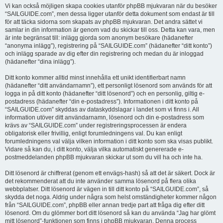
Vi kan också möjligen skapa cookies utanför phpBB mjukvaran när du besöker
“SAILGUIDE.com”, men dessa ligger utanför detta dokument som endast är till
för att täcka sidorna som skapats av phpBB mjukvaran. Det andra sättet vi
samlar in din information är genom vad du skickar till oss. Detta kan vara, men
är inte begränsat till: inlägg gjorda som anonym besökare (hädanefter
“anonyma inlägg”), registrering på “SAILGUIDE.com” (hädanefter “ditt konto”)
och inlägg sparade av dig efter din registrering och medan du är inloggad
(hädanefter “dina inlägg”).
Ditt konto kommer alltid minst innehålla ett unikt identifierbart namn
(hädanefter “ditt användarnamn”), ett personligt lösenord som används för att
logga in på ditt konto (hädanefter “ditt lösenord”) och en personlig, giltig e-
postadress (hädanefter “din e-postadress”). Informationen i ditt konto på
“SAILGUIDE.com” skyddas av dataskyddslagar i landet som vi finns i. All
information utöver ditt användarnamn, lösenord och din e-postadress som
krävs av “SAILGUIDE.com” under registreringsprocessen är endera
obligatorisk eller frivillig, enligt forumledningens val. Du kan enligt
forumledningens val välja vilken information i ditt konto som ska visas publikt.
Vidare så kan du, i ditt konto, välja vilka automatiskt genererade e-
postmeddelanden phpBB mjukvaran skickar ut som du vill ha och inte ha.
Ditt lösenord är chiffrerat (genom ett envägs-hash) så att det är säkert. Dock är
det rekommenderat att du inte använder samma lösenord på flera olika
webbplatser. Ditt lösenord är vägen in till ditt konto på “SAILGUIDE.com”, så
skydda det noga. Aldrig under några som helst omständigheter kommer någon
från “SAILGUIDE.com”, phpBB eller annan tredje part att fråga dig efter ditt
lösenord. Om du glömmer bort ditt lösenord så kan du använda “Jag har glömt
mitt lösenord”-funktionen som finns i phpBB mjukvaran. Denna process