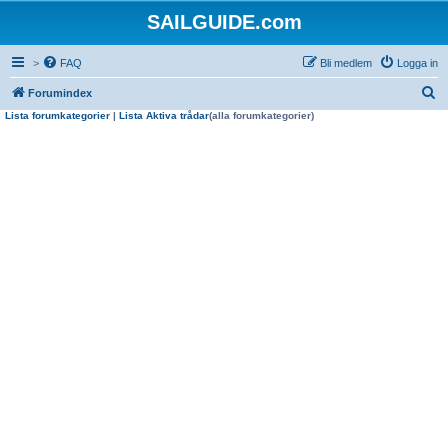
SAILGUIDE.com
>
FAQ
Bli medlem
Logga in
S
Forumindex
Lista forumkategorier
|
Lista Aktiva trådar
(alla forumkategorier)
ö
k