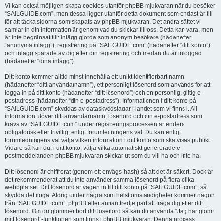
Vi kan också möjligen skapa cookies utanför phpBB mjukvaran när du besöker
“SAILGUIDE.com”, men dessa ligger utanför detta dokument som endast är till
för att täcka sidorna som skapats av phpBB mjukvaran. Det andra sättet vi
samlar in din information är genom vad du skickar till oss. Detta kan vara, men
är inte begränsat till: inlägg gjorda som anonym besökare (hädanefter
“anonyma inlägg”), registrering på “SAILGUIDE.com” (hädanefter “ditt konto”)
och inlägg sparade av dig efter din registrering och medan du är inloggad
(hädanefter “dina inlägg”).
Ditt konto kommer alltid minst innehålla ett unikt identifierbart namn
(hädanefter “ditt användarnamn”), ett personligt lösenord som används för att
logga in på ditt konto (hädanefter “ditt lösenord”) och en personlig, giltig e-
postadress (hädanefter “din e-postadress”). Informationen i ditt konto på
“SAILGUIDE.com” skyddas av dataskyddslagar i landet som vi finns i. All
information utöver ditt användarnamn, lösenord och din e-postadress som
krävs av “SAILGUIDE.com” under registreringsprocessen är endera
obligatorisk eller frivillig, enligt forumledningens val. Du kan enligt
forumledningens val välja vilken information i ditt konto som ska visas publikt.
Vidare så kan du, i ditt konto, välja vilka automatiskt genererade e-
postmeddelanden phpBB mjukvaran skickar ut som du vill ha och inte ha.
Ditt lösenord är chiffrerat (genom ett envägs-hash) så att det är säkert. Dock är
det rekommenderat att du inte använder samma lösenord på flera olika
webbplatser. Ditt lösenord är vägen in till ditt konto på “SAILGUIDE.com”, så
skydda det noga. Aldrig under några som helst omständigheter kommer någon
från “SAILGUIDE.com”, phpBB eller annan tredje part att fråga dig efter ditt
lösenord. Om du glömmer bort ditt lösenord så kan du använda “Jag har glömt
mitt lösenord”-funktionen som finns i phpBB mjukvaran. Denna process