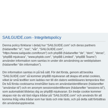
SAILGUIDE.com - Integritetspolicy
Denna policy förklarar i detalj hur “SAILGUIDE.com” och deras partners
(hädanefter “vi”, “oss”, “vår”, “SAILGUIDE.com”,
“https://www.sailguide.com/forum”) och phpBB (hädanefter “de”, “dem”, “deras”,
“phpBB mjukvara”, “www.phpbb.com”, “phpBB Limited”, “phpBB Teams”)
använder information som samlas in under din användning av webbplatsen
(hädanefter “din information”).
Din information samlas in på två sätt. För det första, genom att besöka
“SAILGUIDE.com” så kommer phpBB mjukvaran att skapa ett antal cookies,
vilket är små textfiler som laddas ner till din dators webbläsares temporära filer.
De två första cookisarna innehåller bara en användaridentifierare (hädanefter
“användar-id”) och en anonym sessionsidentifierare (hädanefter “sessions-id”),
som automatiskt tilldelas dig av phpBB mjukvaran. En tredje cookie kommer
skapas när du väl läst några trådar på “SAILGUIDE.com” och används för att
komma ihåg vilka trådar som har lästs och inte lästs, och på detta sätt förbättras
din användarupplevelse.