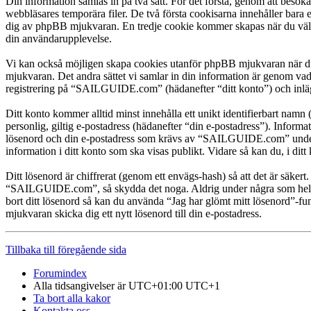
Din information samlas in på två sätt. För det första, genom att bes
webbläsares temporära filer. De två första cookisarna innehåller bara 
dig av phpBB mjukvaran. En tredje cookie kommer skapas när du väl lä
din användarupplevelse.
Vi kan också möjligen skapa cookies utanför phpBB mjukvaran när du
mjukvaran. Det andra sättet vi samlar in din information är genom vad
registrering på “SAILGUIDE.com” (hädanefter “ditt konto”) och inlägg
Ditt konto kommer alltid minst innehålla ett unikt identifierbart namn 
personlig, giltig e-postadress (hädanefter “din e-postadress”). Infor
lösenord och din e-postadress som krävs av “SAILGUIDE.com” under reg
information i ditt konto som ska visas publikt. Vidare så kan du, i d
Ditt lösenord är chiffrerat (genom ett envägs-hash) så att det är säker
“SAILGUIDE.com”, så skydda det noga. Aldrig under några som helst
bort ditt lösenord så kan du använda “Jag har glömt mitt lösenord”
mjukvaran skicka dig ett nytt lösenord till din e-postadress.
Tillbaka till föregående sida
Forumindex
Alla tidsangivelser är UTC+01:00 UTC+1
Ta bort alla kakor
Kontakta oss