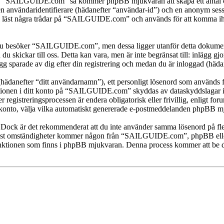
öka “SAILGUIDE.com” så kommer phpBB mjukvaran att skapa ett antal cooki
en användaridentifierare (hädanefter “användar-id”) och en anonym sessio
st några trådar på “SAILGUIDE.com” och används för att komma ihåg vil
 besöker “SAILGUIDE.com”, men dessa ligger utanför detta dokument s
 du skickar till oss. Detta kan vara, men är inte begränsat till: inläg
 sparade av dig efter din registrering och medan du är inloggad (hädan
(hädanefter “ditt användarnamn”), ett personligt lösenord som används fö
mationen i ditt konto på “SAILGUIDE.com” skyddas av dataskyddslagar i 
istreringsprocessen är endera obligatorisk eller frivillig, enligt for
itt konto, välja vilka automatiskt genererade e-postmeddelanden phpBB mj
t. Dock är det rekommenderat att du inte använder samma lösenord på fler
 omständigheter kommer någon från “SAILGUIDE.com”, phpBB eller ann
-funktionen som finns i phpBB mjukvaran. Denna process kommer att b