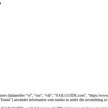
)
tners (hädanefter “vi”, “oss”, “vår”, “SAILGUIDE.com”, “https://www
s”) använder information som samlas in under din användning av we