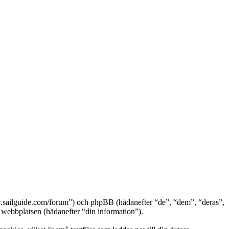
.sailguide.com/forum”) och phpBB (hädanefter “de”, “dem”, “deras”,
bbplatsen (hädanefter “din information”).