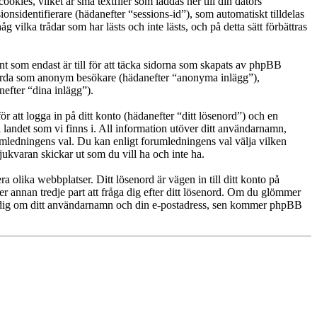
es, vilket är små textfiler som laddas ner till din dators
nsidentifierare (hädanefter “sessions-id”), som automatiskt tilldelas
ka trådar som har lästs och inte lästs, och på detta sätt förbättras
om endast är till för att täcka sidorna som skapats av phpBB
g gjorda som anonym besökare (hädanefter “anonyma inlägg”),
efter “dina inlägg”).
r att logga in på ditt konto (hädanefter “ditt lösenord”) och en
landet som vi finns i. All information utöver ditt användarnamn,
umledningens val. Du kan enligt forumledningens val välja vilken
ukvaran skickar ut som du vill ha och inte ha.
a olika webbplatser. Ditt lösenord är vägen in till ditt konto på
an tredje part att fråga dig efter ditt lösenord. Om du glömmer
e dig om ditt användarnamn och din e-postadress, sen kommer phpBB