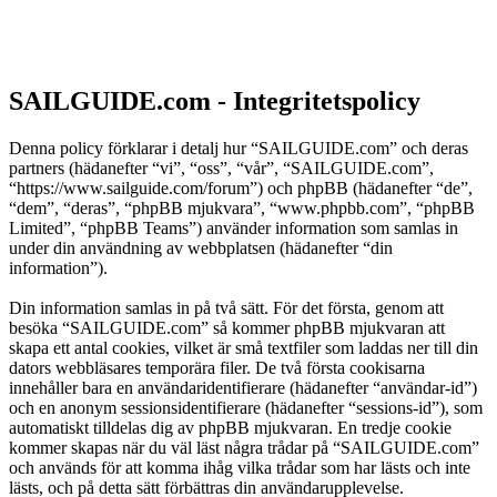
SAILGUIDE.com - Integritetspolicy
Denna policy förklarar i detalj hur “SAILGUIDE.com” och deras
partners (hädanefter “vi”, “oss”, “vår”, “SAILGUIDE.com”,
“https://www.sailguide.com/forum”) och phpBB (hädanefter “de”,
“dem”, “deras”, “phpBB mjukvara”, “www.phpbb.com”, “phpBB
Limited”, “phpBB Teams”) använder information som samlas in
under din användning av webbplatsen (hädanefter “din
information”).
Din information samlas in på två sätt. För det första, genom att
besöka “SAILGUIDE.com” så kommer phpBB mjukvaran att
skapa ett antal cookies, vilket är små textfiler som laddas ner till din
dators webbläsares temporära filer. De två första cookisarna
innehåller bara en användaridentifierare (hädanefter “användar-id”)
och en anonym sessionsidentifierare (hädanefter “sessions-id”), som
automatiskt tilldelas dig av phpBB mjukvaran. En tredje cookie
kommer skapas när du väl läst några trådar på “SAILGUIDE.com”
och används för att komma ihåg vilka trådar som har lästs och inte
lästs, och på detta sätt förbättras din användarupplevelse.