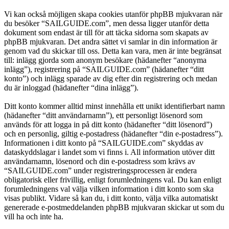
Vi kan också möjligen skapa cookies utanför phpBB mjukvaran när
du besöker “SAILGUIDE.com”, men dessa ligger utanför detta
dokument som endast är till för att täcka sidorna som skapats av
phpBB mjukvaran. Det andra sättet vi samlar in din information är
genom vad du skickar till oss. Detta kan vara, men är inte begränsat
till: inlägg gjorda som anonym besökare (hädanefter “anonyma
inlägg”), registrering på “SAILGUIDE.com” (hädanefter “ditt
konto”) och inlägg sparade av dig efter din registrering och medan
du är inloggad (hädanefter “dina inlägg”).
Ditt konto kommer alltid minst innehålla ett unikt identifierbart namn
(hädanefter “ditt användarnamn”), ett personligt lösenord som
används för att logga in på ditt konto (hädanefter “ditt lösenord”)
och en personlig, giltig e-postadress (hädanefter “din e-postadress”).
Informationen i ditt konto på “SAILGUIDE.com” skyddas av
dataskyddslagar i landet som vi finns i. All information utöver ditt
användarnamn, lösenord och din e-postadress som krävs av
“SAILGUIDE.com” under registreringsprocessen är endera
obligatorisk eller frivillig, enligt forumledningens val. Du kan enligt
forumledningens val välja vilken information i ditt konto som ska
visas publikt. Vidare så kan du, i ditt konto, välja vilka automatiskt
genererade e-postmeddelanden phpBB mjukvaran skickar ut som du
vill ha och inte ha.