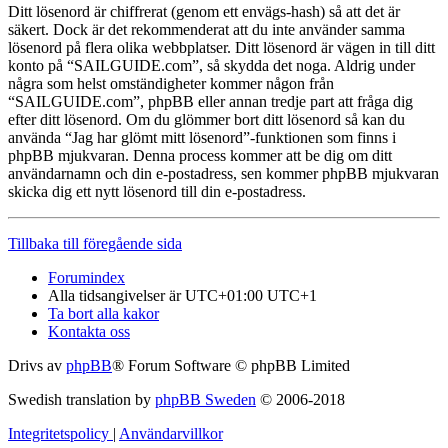
Ditt lösenord är chiffrerat (genom ett envägs-hash) så att det är
säkert. Dock är det rekommenderat att du inte använder samma
lösenord på flera olika webbplatser. Ditt lösenord är vägen in till ditt
konto på “SAILGUIDE.com”, så skydda det noga. Aldrig under
några som helst omständigheter kommer någon från
“SAILGUIDE.com”, phpBB eller annan tredje part att fråga dig
efter ditt lösenord. Om du glömmer bort ditt lösenord så kan du
använda “Jag har glömt mitt lösenord”-funktionen som finns i
phpBB mjukvaran. Denna process kommer att be dig om ditt
användarnamn och din e-postadress, sen kommer phpBB mjukvaran
skicka dig ett nytt lösenord till din e-postadress.
Tillbaka till föregående sida
Forumindex
Alla tidsangivelser är UTC+01:00 UTC+1
Ta bort alla kakor
Kontakta oss
Drivs av
phpBB
® Forum Software © phpBB Limited
Swedish translation by
phpBB Sweden
© 2006-2018
Integritetspolicy
|
Användarvillkor