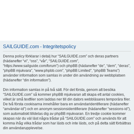
SAILGUIDE.com - Integritetspolicy
Denna policy förklarar i detalj hur “SAILGUIDE.com” och deras partners
(hädanefter “vi”, “oss”, “vår”, “SAILGUIDE.com”,
“https://www.sailguide.com/forum”) och phpBB (hädanefter “de”, “dem”, “deras”,
“phpBB mjukvara”, “www.phpbb.com”, “phpBB Limited”, “phpBB Teams”)
använder information som samlas in under din användning av webbplatsen
(hädanefter “din information”).
Din information samlas in på två sätt. För det första, genom att besöka
“SAILGUIDE.com” så kommer phpBB mjukvaran att skapa ett antal cookies,
vilket är små textfiler som laddas ner till din dators webbläsares temporära filer.
De två första cookisarna innehåller bara en användaridentifierare (hädanefter
“användar-id”) och en anonym sessionsidentifierare (hädanefter “sessions-id”),
som automatiskt tilldelas dig av phpBB mjukvaran. En tredje cookie kommer
skapas när du väl läst några trådar på “SAILGUIDE.com” och används för att
komma ihåg vilka trådar som har lästs och inte lästs, och på detta sätt förbättras
din användarupplevelse.