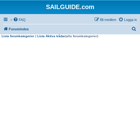
SAILGUIDE.com
>
FAQ
Bli medlem
Logga in
S
Forumindex
Lista forumkategorier
|
Lista Aktiva trådar
(alla forumkategorier)
ö
k