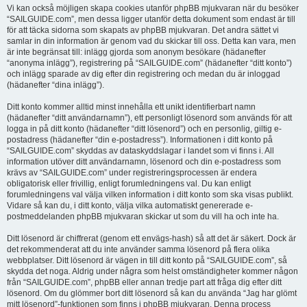
Vi kan också möjligen skapa cookies utanför phpBB mjukvaran när du besöker
“SAILGUIDE.com”, men dessa ligger utanför detta dokument som endast är till
för att täcka sidorna som skapats av phpBB mjukvaran. Det andra sättet vi
samlar in din information är genom vad du skickar till oss. Detta kan vara, men
är inte begränsat till: inlägg gjorda som anonym besökare (hädanefter
“anonyma inlägg”), registrering på “SAILGUIDE.com” (hädanefter “ditt konto”)
och inlägg sparade av dig efter din registrering och medan du är inloggad
(hädanefter “dina inlägg”).
Ditt konto kommer alltid minst innehålla ett unikt identifierbart namn
(hädanefter “ditt användarnamn”), ett personligt lösenord som används för att
logga in på ditt konto (hädanefter “ditt lösenord”) och en personlig, giltig e-
postadress (hädanefter “din e-postadress”). Informationen i ditt konto på
“SAILGUIDE.com” skyddas av dataskyddslagar i landet som vi finns i. All
information utöver ditt användarnamn, lösenord och din e-postadress som
krävs av “SAILGUIDE.com” under registreringsprocessen är endera
obligatorisk eller frivillig, enligt forumledningens val. Du kan enligt
forumledningens val välja vilken information i ditt konto som ska visas publikt.
Vidare så kan du, i ditt konto, välja vilka automatiskt genererade e-
postmeddelanden phpBB mjukvaran skickar ut som du vill ha och inte ha.
Ditt lösenord är chiffrerat (genom ett envägs-hash) så att det är säkert. Dock är
det rekommenderat att du inte använder samma lösenord på flera olika
webbplatser. Ditt lösenord är vägen in till ditt konto på “SAILGUIDE.com”, så
skydda det noga. Aldrig under några som helst omständigheter kommer någon
från “SAILGUIDE.com”, phpBB eller annan tredje part att fråga dig efter ditt
lösenord. Om du glömmer bort ditt lösenord så kan du använda “Jag har glömt
mitt lösenord”-funktionen som finns i phpBB mjukvaran. Denna process