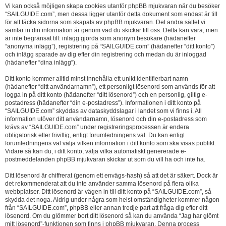
Vi kan också möjligen skapa cookies utanför phpBB mjukvaran när du besöker
“SAILGUIDE.com”, men dessa ligger utanför detta dokument som endast är till
för att täcka sidorna som skapats av phpBB mjukvaran. Det andra sättet vi
samlar in din information är genom vad du skickar till oss. Detta kan vara, men
är inte begränsat till: inlägg gjorda som anonym besökare (hädanefter
“anonyma inlägg”), registrering på “SAILGUIDE.com” (hädanefter “ditt konto”)
och inlägg sparade av dig efter din registrering och medan du är inloggad
(hädanefter “dina inlägg”).
Ditt konto kommer alltid minst innehålla ett unikt identifierbart namn
(hädanefter “ditt användarnamn”), ett personligt lösenord som används för att
logga in på ditt konto (hädanefter “ditt lösenord”) och en personlig, giltig e-
postadress (hädanefter “din e-postadress”). Informationen i ditt konto på
“SAILGUIDE.com” skyddas av dataskyddslagar i landet som vi finns i. All
information utöver ditt användarnamn, lösenord och din e-postadress som
krävs av “SAILGUIDE.com” under registreringsprocessen är endera
obligatorisk eller frivillig, enligt forumledningens val. Du kan enligt
forumledningens val välja vilken information i ditt konto som ska visas publikt.
Vidare så kan du, i ditt konto, välja vilka automatiskt genererade e-
postmeddelanden phpBB mjukvaran skickar ut som du vill ha och inte ha.
Ditt lösenord är chiffrerat (genom ett envägs-hash) så att det är säkert. Dock är
det rekommenderat att du inte använder samma lösenord på flera olika
webbplatser. Ditt lösenord är vägen in till ditt konto på “SAILGUIDE.com”, så
skydda det noga. Aldrig under några som helst omständigheter kommer någon
från “SAILGUIDE.com”, phpBB eller annan tredje part att fråga dig efter ditt
lösenord. Om du glömmer bort ditt lösenord så kan du använda “Jag har glömt
mitt lösenord”-funktionen som finns i phpBB mjukvaran. Denna process