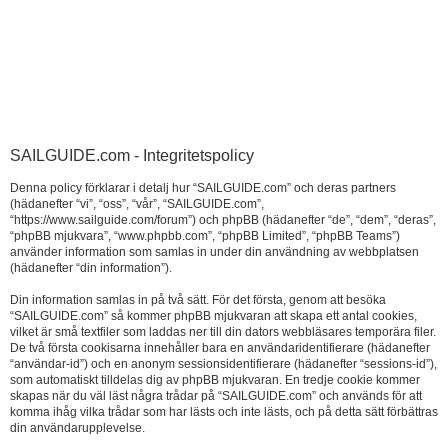
SAILGUIDE.com - Integritetspolicy
Denna policy förklarar i detalj hur “SAILGUIDE.com” och deras partners
(hädanefter “vi”, “oss”, “vår”, “SAILGUIDE.com”,
“https://www.sailguide.com/forum”) och phpBB (hädanefter “de”, “dem”, “deras”,
“phpBB mjukvara”, “www.phpbb.com”, “phpBB Limited”, “phpBB Teams”)
använder information som samlas in under din användning av webbplatsen
(hädanefter “din information”).
Din information samlas in på två sätt. För det första, genom att besöka
“SAILGUIDE.com” så kommer phpBB mjukvaran att skapa ett antal cookies,
vilket är små textfiler som laddas ner till din dators webbläsares temporära filer.
De två första cookisarna innehåller bara en användaridentifierare (hädanefter
“användar-id”) och en anonym sessionsidentifierare (hädanefter “sessions-id”),
som automatiskt tilldelas dig av phpBB mjukvaran. En tredje cookie kommer
skapas när du väl läst några trådar på “SAILGUIDE.com” och används för att
komma ihåg vilka trådar som har lästs och inte lästs, och på detta sätt förbättras
din användarupplevelse.