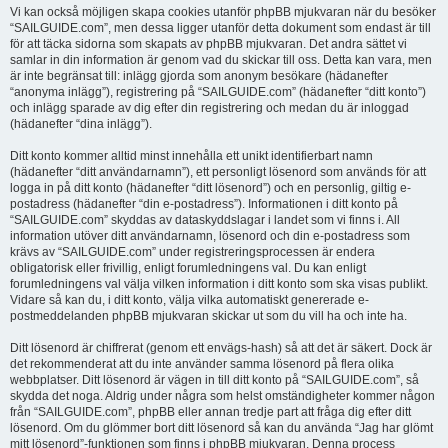
Vi kan också möjligen skapa cookies utanför phpBB mjukvaran när du besöker
“SAILGUIDE.com”, men dessa ligger utanför detta dokument som endast är till
för att täcka sidorna som skapats av phpBB mjukvaran. Det andra sättet vi
samlar in din information är genom vad du skickar till oss. Detta kan vara, men
är inte begränsat till: inlägg gjorda som anonym besökare (hädanefter
“anonyma inlägg”), registrering på “SAILGUIDE.com” (hädanefter “ditt konto”)
och inlägg sparade av dig efter din registrering och medan du är inloggad
(hädanefter “dina inlägg”).
Ditt konto kommer alltid minst innehålla ett unikt identifierbart namn
(hädanefter “ditt användarnamn”), ett personligt lösenord som används för att
logga in på ditt konto (hädanefter “ditt lösenord”) och en personlig, giltig e-
postadress (hädanefter “din e-postadress”). Informationen i ditt konto på
“SAILGUIDE.com” skyddas av dataskyddslagar i landet som vi finns i. All
information utöver ditt användarnamn, lösenord och din e-postadress som
krävs av “SAILGUIDE.com” under registreringsprocessen är endera
obligatorisk eller frivillig, enligt forumledningens val. Du kan enligt
forumledningens val välja vilken information i ditt konto som ska visas publikt.
Vidare så kan du, i ditt konto, välja vilka automatiskt genererade e-
postmeddelanden phpBB mjukvaran skickar ut som du vill ha och inte ha.
Ditt lösenord är chiffrerat (genom ett envägs-hash) så att det är säkert. Dock är
det rekommenderat att du inte använder samma lösenord på flera olika
webbplatser. Ditt lösenord är vägen in till ditt konto på “SAILGUIDE.com”, så
skydda det noga. Aldrig under några som helst omständigheter kommer någon
från “SAILGUIDE.com”, phpBB eller annan tredje part att fråga dig efter ditt
lösenord. Om du glömmer bort ditt lösenord så kan du använda “Jag har glömt
mitt lösenord”-funktionen som finns i phpBB mjukvaran. Denna process