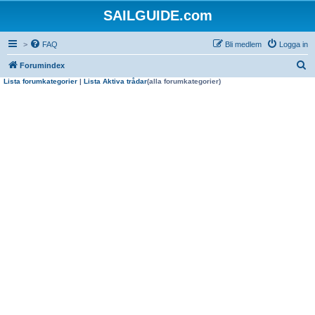
SAILGUIDE.com
>
FAQ
Bli medlem
Logga in
S
Forumindex
Lista forumkategorier
|
Lista Aktiva trådar
(alla forumkategorier)
ö
k