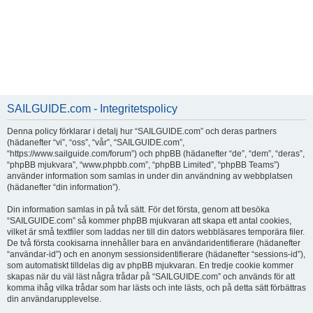
SAILGUIDE.com - Integritetspolicy
Denna policy förklarar i detalj hur “SAILGUIDE.com” och deras partners
(hädanefter “vi”, “oss”, “vår”, “SAILGUIDE.com”,
“https://www.sailguide.com/forum”) och phpBB (hädanefter “de”, “dem”, “deras”,
“phpBB mjukvara”, “www.phpbb.com”, “phpBB Limited”, “phpBB Teams”)
använder information som samlas in under din användning av webbplatsen
(hädanefter “din information”).
Din information samlas in på två sätt. För det första, genom att besöka
“SAILGUIDE.com” så kommer phpBB mjukvaran att skapa ett antal cookies,
vilket är små textfiler som laddas ner till din dators webbläsares temporära filer.
De två första cookisarna innehåller bara en användaridentifierare (hädanefter
“användar-id”) och en anonym sessionsidentifierare (hädanefter “sessions-id”),
som automatiskt tilldelas dig av phpBB mjukvaran. En tredje cookie kommer
skapas när du väl läst några trådar på “SAILGUIDE.com” och används för att
komma ihåg vilka trådar som har lästs och inte lästs, och på detta sätt förbättras
din användarupplevelse.