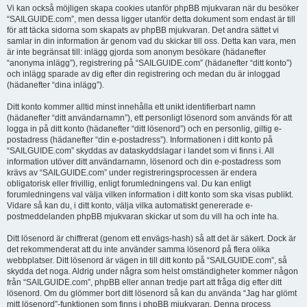
Vi kan också möjligen skapa cookies utanför phpBB mjukvaran när du besöker
“SAILGUIDE.com”, men dessa ligger utanför detta dokument som endast är till
för att täcka sidorna som skapats av phpBB mjukvaran. Det andra sättet vi
samlar in din information är genom vad du skickar till oss. Detta kan vara, men
är inte begränsat till: inlägg gjorda som anonym besökare (hädanefter
“anonyma inlägg”), registrering på “SAILGUIDE.com” (hädanefter “ditt konto”)
och inlägg sparade av dig efter din registrering och medan du är inloggad
(hädanefter “dina inlägg”).
Ditt konto kommer alltid minst innehålla ett unikt identifierbart namn
(hädanefter “ditt användarnamn”), ett personligt lösenord som används för att
logga in på ditt konto (hädanefter “ditt lösenord”) och en personlig, giltig e-
postadress (hädanefter “din e-postadress”). Informationen i ditt konto på
“SAILGUIDE.com” skyddas av dataskyddslagar i landet som vi finns i. All
information utöver ditt användarnamn, lösenord och din e-postadress som
krävs av “SAILGUIDE.com” under registreringsprocessen är endera
obligatorisk eller frivillig, enligt forumledningens val. Du kan enligt
forumledningens val välja vilken information i ditt konto som ska visas publikt.
Vidare så kan du, i ditt konto, välja vilka automatiskt genererade e-
postmeddelanden phpBB mjukvaran skickar ut som du vill ha och inte ha.
Ditt lösenord är chiffrerat (genom ett envägs-hash) så att det är säkert. Dock är
det rekommenderat att du inte använder samma lösenord på flera olika
webbplatser. Ditt lösenord är vägen in till ditt konto på “SAILGUIDE.com”, så
skydda det noga. Aldrig under några som helst omständigheter kommer någon
från “SAILGUIDE.com”, phpBB eller annan tredje part att fråga dig efter ditt
lösenord. Om du glömmer bort ditt lösenord så kan du använda “Jag har glömt
mitt lösenord”-funktionen som finns i phpBB mjukvaran. Denna process