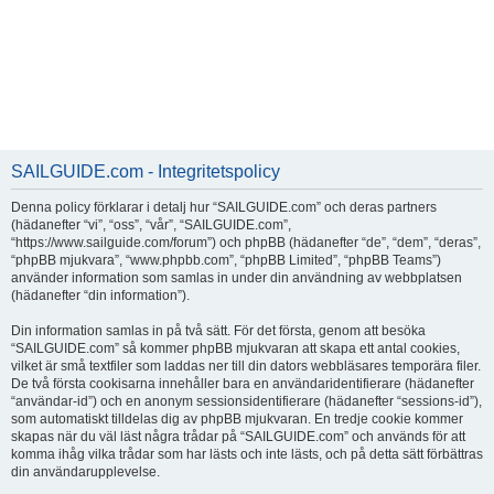
SAILGUIDE.com - Integritetspolicy
Denna policy förklarar i detalj hur “SAILGUIDE.com” och deras partners
(hädanefter “vi”, “oss”, “vår”, “SAILGUIDE.com”,
“https://www.sailguide.com/forum”) och phpBB (hädanefter “de”, “dem”, “deras”,
“phpBB mjukvara”, “www.phpbb.com”, “phpBB Limited”, “phpBB Teams”)
använder information som samlas in under din användning av webbplatsen
(hädanefter “din information”).
Din information samlas in på två sätt. För det första, genom att besöka
“SAILGUIDE.com” så kommer phpBB mjukvaran att skapa ett antal cookies,
vilket är små textfiler som laddas ner till din dators webbläsares temporära filer.
De två första cookisarna innehåller bara en användaridentifierare (hädanefter
“användar-id”) och en anonym sessionsidentifierare (hädanefter “sessions-id”),
som automatiskt tilldelas dig av phpBB mjukvaran. En tredje cookie kommer
skapas när du väl läst några trådar på “SAILGUIDE.com” och används för att
komma ihåg vilka trådar som har lästs och inte lästs, och på detta sätt förbättras
din användarupplevelse.