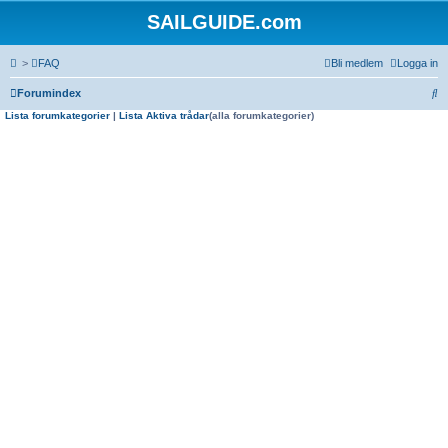
SAILGUIDE.com
>
FAQ
Bli medlem
Logga in
S
Forumindex
Lista forumkategorier
|
Lista Aktiva trådar
(alla forumkategorier)
ö
k