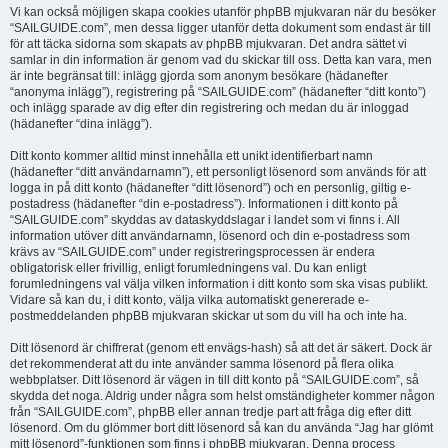
Vi kan också möjligen skapa cookies utanför phpBB mjukvaran när du besöker
“SAILGUIDE.com”, men dessa ligger utanför detta dokument som endast är till
för att täcka sidorna som skapats av phpBB mjukvaran. Det andra sättet vi
samlar in din information är genom vad du skickar till oss. Detta kan vara, men
är inte begränsat till: inlägg gjorda som anonym besökare (hädanefter
“anonyma inlägg”), registrering på “SAILGUIDE.com” (hädanefter “ditt konto”)
och inlägg sparade av dig efter din registrering och medan du är inloggad
(hädanefter “dina inlägg”).
Ditt konto kommer alltid minst innehålla ett unikt identifierbart namn
(hädanefter “ditt användarnamn”), ett personligt lösenord som används för att
logga in på ditt konto (hädanefter “ditt lösenord”) och en personlig, giltig e-
postadress (hädanefter “din e-postadress”). Informationen i ditt konto på
“SAILGUIDE.com” skyddas av dataskyddslagar i landet som vi finns i. All
information utöver ditt användarnamn, lösenord och din e-postadress som
krävs av “SAILGUIDE.com” under registreringsprocessen är endera
obligatorisk eller frivillig, enligt forumledningens val. Du kan enligt
forumledningens val välja vilken information i ditt konto som ska visas publikt.
Vidare så kan du, i ditt konto, välja vilka automatiskt genererade e-
postmeddelanden phpBB mjukvaran skickar ut som du vill ha och inte ha.
Ditt lösenord är chiffrerat (genom ett envägs-hash) så att det är säkert. Dock är
det rekommenderat att du inte använder samma lösenord på flera olika
webbplatser. Ditt lösenord är vägen in till ditt konto på “SAILGUIDE.com”, så
skydda det noga. Aldrig under några som helst omständigheter kommer någon
från “SAILGUIDE.com”, phpBB eller annan tredje part att fråga dig efter ditt
lösenord. Om du glömmer bort ditt lösenord så kan du använda “Jag har glömt
mitt lösenord”-funktionen som finns i phpBB mjukvaran. Denna process