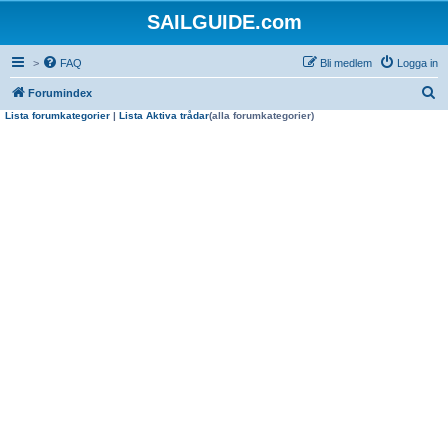
SAILGUIDE.com
>
FAQ
Bli medlem
Logga in
S
Forumindex
Lista forumkategorier
|
Lista Aktiva trådar
(alla forumkategorier)
ö
k