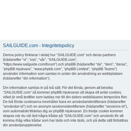
SAILGUIDE.com - Integritetspolicy
Denna policy förklarar i detalj hur “SAILGUIDE.com” och deras partners
(hädanefter “vi”, “oss”, “vår”, “SAILGUIDE.com”,
“https://www.sailguide.com/forum”) och phpBB (hädanefter “de”, “dem”, “deras”,
“phpBB mjukvara”, “www.phpbb.com”, “phpBB Limited”, “phpBB Teams”)
använder information som samlas in under din användning av webbplatsen
(hädanefter “din information”).
Din information samlas in på två sätt. För det första, genom att besöka
“SAILGUIDE.com” så kommer phpBB mjukvaran att skapa ett antal cookies,
vilket är små textfiler som laddas ner till din dators webbläsares temporära filer.
De två första cookisarna innehåller bara en användaridentifierare (hädanefter
“användar-id”) och en anonym sessionsidentifierare (hädanefter “sessions-id”),
som automatiskt tilldelas dig av phpBB mjukvaran. En tredje cookie kommer
skapas när du väl läst några trådar på “SAILGUIDE.com” och används för att
komma ihåg vilka trådar som har lästs och inte lästs, och på detta sätt förbättras
din användarupplevelse.