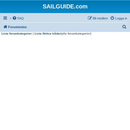
SAILGUIDE.com
>
FAQ
Bli medlem
Logga in
S
Forumindex
Lista forumkategorier
|
Lista Aktiva trådar
(alla forumkategorier)
ö
k