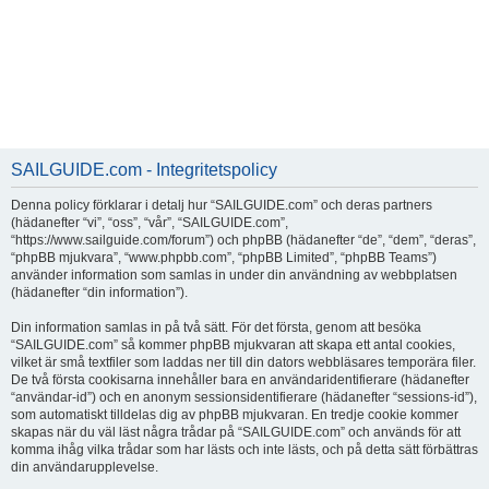
SAILGUIDE.com - Integritetspolicy
Denna policy förklarar i detalj hur “SAILGUIDE.com” och deras partners
(hädanefter “vi”, “oss”, “vår”, “SAILGUIDE.com”,
“https://www.sailguide.com/forum”) och phpBB (hädanefter “de”, “dem”, “deras”,
“phpBB mjukvara”, “www.phpbb.com”, “phpBB Limited”, “phpBB Teams”)
använder information som samlas in under din användning av webbplatsen
(hädanefter “din information”).
Din information samlas in på två sätt. För det första, genom att besöka
“SAILGUIDE.com” så kommer phpBB mjukvaran att skapa ett antal cookies,
vilket är små textfiler som laddas ner till din dators webbläsares temporära filer.
De två första cookisarna innehåller bara en användaridentifierare (hädanefter
“användar-id”) och en anonym sessionsidentifierare (hädanefter “sessions-id”),
som automatiskt tilldelas dig av phpBB mjukvaran. En tredje cookie kommer
skapas när du väl läst några trådar på “SAILGUIDE.com” och används för att
komma ihåg vilka trådar som har lästs och inte lästs, och på detta sätt förbättras
din användarupplevelse.