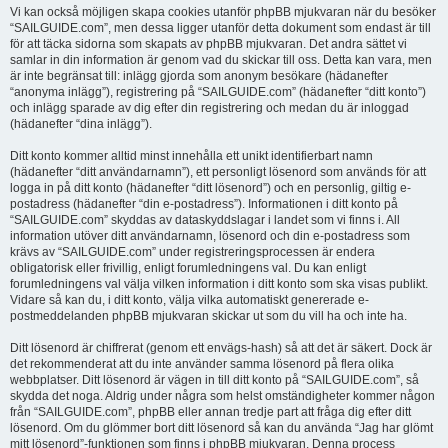
Vi kan också möjligen skapa cookies utanför phpBB mjukvaran när du besöker
“SAILGUIDE.com”, men dessa ligger utanför detta dokument som endast är till
för att täcka sidorna som skapats av phpBB mjukvaran. Det andra sättet vi
samlar in din information är genom vad du skickar till oss. Detta kan vara, men
är inte begränsat till: inlägg gjorda som anonym besökare (hädanefter
“anonyma inlägg”), registrering på “SAILGUIDE.com” (hädanefter “ditt konto”)
och inlägg sparade av dig efter din registrering och medan du är inloggad
(hädanefter “dina inlägg”).
Ditt konto kommer alltid minst innehålla ett unikt identifierbart namn
(hädanefter “ditt användarnamn”), ett personligt lösenord som används för att
logga in på ditt konto (hädanefter “ditt lösenord”) och en personlig, giltig e-
postadress (hädanefter “din e-postadress”). Informationen i ditt konto på
“SAILGUIDE.com” skyddas av dataskyddslagar i landet som vi finns i. All
information utöver ditt användarnamn, lösenord och din e-postadress som
krävs av “SAILGUIDE.com” under registreringsprocessen är endera
obligatorisk eller frivillig, enligt forumledningens val. Du kan enligt
forumledningens val välja vilken information i ditt konto som ska visas publikt.
Vidare så kan du, i ditt konto, välja vilka automatiskt genererade e-
postmeddelanden phpBB mjukvaran skickar ut som du vill ha och inte ha.
Ditt lösenord är chiffrerat (genom ett envägs-hash) så att det är säkert. Dock är
det rekommenderat att du inte använder samma lösenord på flera olika
webbplatser. Ditt lösenord är vägen in till ditt konto på “SAILGUIDE.com”, så
skydda det noga. Aldrig under några som helst omständigheter kommer någon
från “SAILGUIDE.com”, phpBB eller annan tredje part att fråga dig efter ditt
lösenord. Om du glömmer bort ditt lösenord så kan du använda “Jag har glömt
mitt lösenord”-funktionen som finns i phpBB mjukvaran. Denna process