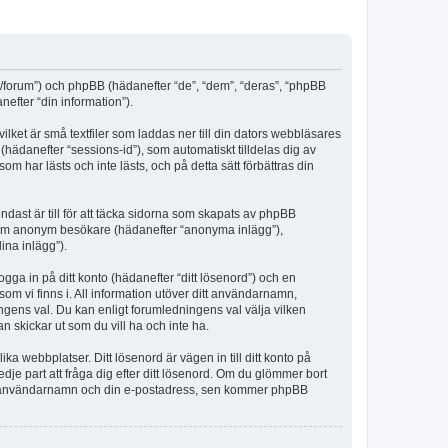
m/forum”) och phpBB (hädanefter “de”, “dem”, “deras”, “phpBB
fter “din information”).
lket är små textfiler som laddas ner till din dators webbläsares
hädanefter “sessions-id”), som automatiskt tilldelas dig av
har lästs och inte lästs, och på detta sätt förbättras din
st är till för att täcka sidorna som skapats av phpBB
da som anonym besökare (hädanefter “anonyma inlägg”),
ina inlägg”).
ogga in på ditt konto (hädanefter “ditt lösenord”) och en
om vi finns i. All information utöver ditt användarnamn,
ngens val. Du kan enligt forumledningens val välja vilken
n skickar ut som du vill ha och inte ha.
a webbplatser. Ditt lösenord är vägen in till ditt konto på
 part att fråga dig efter ditt lösenord. Om du glömmer bort
itt användarnamn och din e-postadress, sen kommer phpBB