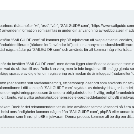
partners (hädanefter “vi”, “oss”, “vår”, “SAILGUIDE.com”, “https://www.sailguide.co
använder information som samlas in under din användning av webbplatsen (hädane
t besöka “SAILGUIDE.com” så kommer phpBB mjukvaran att skapa ett antal cookies, vi
vändaridentifierare (hädanefter “användar-id”) och en anonym sessionsidentifierare (
t några trådar på “SAILGUIDE.com” och används för att komma ihåg vilka trådar som 
när du besöker “SAILGUIDE.com”, men dessa ligger utanför detta dokument som enda
om vad du skickar till oss. Detta kan vara, men är inte begränsat till: inlägg gjor
nlägg sparade av dig efter din registrering och medan du är inloggad (hädanefter “d
 namn (hädanefter “ditt användarnamn”), ett personligt lösenord som används för att l
 Informationen i ditt konto på “SAILGUIDE.com” skyddas av dataskyddslagar i landet s
r registreringsprocessen är endera obligatorisk eller frivillig, enligt forumledni
, i ditt konto, välja vilka automatiskt genererade e-postmeddelanden phpBB mjukvara
r säkert. Dock är det rekommenderat att du inte använder samma lösenord på flera olik
helst omständigheter kommer någon från “SAILGUIDE.com”, phpBB eller annan tredje
”-funktionen som finns i phpBB mjukvaran. Denna process kommer att be dig om d