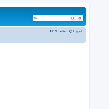
Sök
Avancerad söknin
Bli medlem
Logga in