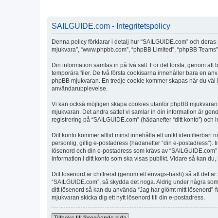
SAILGUIDE.com - Integritetspolicy
Denna policy förklarar i detalj hur “SAILGUIDE.com” och deras 
mjukvara”, “www.phpbb.com”, “phpBB Limited”, “phpBB Teams”) 
Din information samlas in på två sätt. För det första, genom at
temporära filer. De två första cookisarna innehåller bara en an
phpBB mjukvaran. En tredje cookie kommer skapas när du väl läs
användarupplevelse.
Vi kan också möjligen skapa cookies utanför phpBB mjukvaran 
mjukvaran. Det andra sättet vi samlar in din information är gen
registrering på “SAILGUIDE.com” (hädanefter “ditt konto”) och i
Ditt konto kommer alltid minst innehålla ett unikt identifierbart
personlig, giltig e-postadress (hädanefter “din e-postadress”).
lösenord och din e-postadress som krävs av “SAILGUIDE.com” unde
information i ditt konto som ska visas publikt. Vidare så kan du
Ditt lösenord är chiffrerat (genom ett envägs-hash) så att det ä
“SAILGUIDE.com”, så skydda det noga. Aldrig under några som 
ditt lösenord så kan du använda “Jag har glömt mitt lösenord
mjukvaran skicka dig ett nytt lösenord till din e-postadress.
Tillbaka till föregående sida