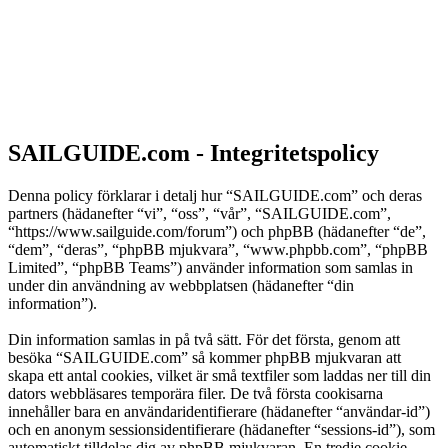
SAILGUIDE.com - Integritetspolicy
Denna policy förklarar i detalj hur “SAILGUIDE.com” och deras
partners (hädanefter “vi”, “oss”, “vår”, “SAILGUIDE.com”,
“https://www.sailguide.com/forum”) och phpBB (hädanefter “de”,
“dem”, “deras”, “phpBB mjukvara”, “www.phpbb.com”, “phpBB
Limited”, “phpBB Teams”) använder information som samlas in
under din användning av webbplatsen (hädanefter “din
information”).
Din information samlas in på två sätt. För det första, genom att
besöka “SAILGUIDE.com” så kommer phpBB mjukvaran att
skapa ett antal cookies, vilket är små textfiler som laddas ner till din
dators webbläsares temporära filer. De två första cookisarna
innehåller bara en användaridentifierare (hädanefter “användar-id”)
och en anonym sessionsidentifierare (hädanefter “sessions-id”), som
automatiskt tilldelas dig av phpBB mjukvaran. En tredje cookie