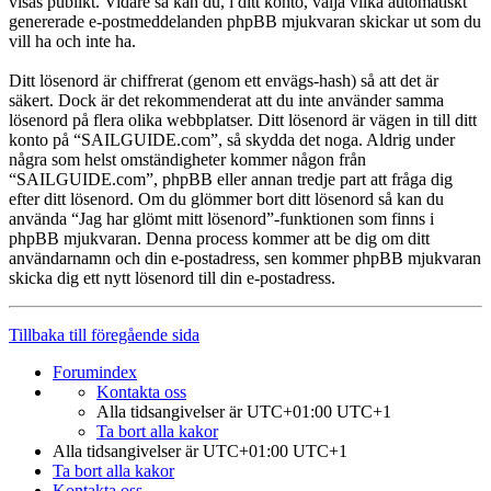
visas publikt. Vidare så kan du, i ditt konto, välja vilka automatiskt
genererade e-postmeddelanden phpBB mjukvaran skickar ut som du
vill ha och inte ha.
Ditt lösenord är chiffrerat (genom ett envägs-hash) så att det är
säkert. Dock är det rekommenderat att du inte använder samma
lösenord på flera olika webbplatser. Ditt lösenord är vägen in till ditt
konto på “SAILGUIDE.com”, så skydda det noga. Aldrig under
några som helst omständigheter kommer någon från
“SAILGUIDE.com”, phpBB eller annan tredje part att fråga dig
efter ditt lösenord. Om du glömmer bort ditt lösenord så kan du
använda “Jag har glömt mitt lösenord”-funktionen som finns i
phpBB mjukvaran. Denna process kommer att be dig om ditt
användarnamn och din e-postadress, sen kommer phpBB mjukvaran
skicka dig ett nytt lösenord till din e-postadress.
Tillbaka till föregående sida
Forumindex
Kontakta oss
Alla tidsangivelser är UTC+01:00 UTC+1
Ta bort alla kakor
Alla tidsangivelser är UTC+01:00 UTC+1
Ta bort alla kakor
Kontakta oss