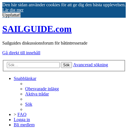
Den här sidan använder cookies för att ge dig den bästa upplevelsen.
Lär dig mer
Uppfattat!
SAILGUIDE.com
Sailguides diskussionsforum för båtintresserade
Gå direkt till innehåll
Avancerad sökning
Sök
Snabblänkar
Obesvarade inlägg
Aktiva trådar
Sök
>
FAQ
Logga in
Bli medlem