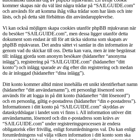
kommer skapas när du väl läst några trådar på “SAILGUIDE.com”
och används för att komma ihåg vilka trådar som har lästs och inte
lästs, och på detta sätt förbättras din användarupplevelse.
Vi kan också möjligen skapa cookies utanför phpBB mjukvaran när
du besöker “SAILGUIDE.com”, men dessa ligger utanför detta
dokument som endast är till för att täcka sidorna som skapats av
phpBB mjukvaran. Det andra sättet vi samlar in din information är
genom vad du skickar till oss. Detta kan vara, men är inte begränsat
till: inlägg gjorda som anonym besökare (hädanefter “anonyma
inlägg”), registrering på “SAILGUIDE.com” (hädanefter “ditt
konto”) och inlägg sparade av dig efter din registrering och medan
du är inloggad (hädanefter “dina inlägg”).
Ditt konto kommer alltid minst innehålla ett unikt identifierbart namn
(hädanefter “ditt användarnamn”), ett personligt lösenord som
används för att logga in på ditt konto (hädanefter “ditt lösenord”)
och en personlig, giltig e-postadress (hädanefter “din e-postadress”).
Informationen i ditt konto på “SAILGUIDE.com” skyddas av
dataskyddslagar i landet som vi finns i. All information utöver ditt
användarnamn, lösenord och din e-postadress som krävs av
“SAILGUIDE.com” under registreringsprocessen är endera
obligatorisk eller frivillig, enligt forumledningens val. Du kan enligt
forumledningens val välja vilken information i ditt konto som ska