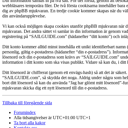
Din information samlas in på två sätt. För det första, genom att bes
webbläsares temporära filer. De två första cookisarna innehåller bara 
dig av phpBB mjukvaran. En tredje cookie kommer skapas när du väl lä
din användarupplevelse.
Vi kan också möjligen skapa cookies utanför phpBB mjukvaran när du
mjukvaran. Det andra sättet vi samlar in din information är genom vad
registrering på “SAILGUIDE.com” (hädanefter “ditt konto”) och inlägg
Ditt konto kommer alltid minst innehålla ett unikt identifierbart namn 
personlig, giltig e-postadress (hädanefter “din e-postadress”). Infor
lösenord och din e-postadress som krävs av “SAILGUIDE.com” under reg
information i ditt konto som ska visas publikt. Vidare så kan du, i d
Ditt lösenord är chiffrerat (genom ett envägs-hash) så att det är säker
“SAILGUIDE.com”, så skydda det noga. Aldrig under några som helst
bort ditt lösenord så kan du använda “Jag har glömt mitt lösenord”
mjukvaran skicka dig ett nytt lösenord till din e-postadress.
Tillbaka till föregående sida
Forumindex
Alla tidsangivelser är UTC+01:00 UTC+1
Ta bort alla kakor
Kontakta oss