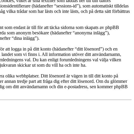
es, vilket är små textfiler som laddas ner till din dators
nsidentifierare (hädanefter “sessions-id”), som automatiskt tilldelas
ka trådar som har lästs och inte lästs, och på detta sätt förbättras
om endast är till för att täcka sidorna som skapats av phpBB
g gjorda som anonym besökare (hädanefter “anonyma inlägg”),
efter “dina inlägg”).
r att logga in på ditt konto (hädanefter “ditt lösenord”) och en
landet som vi finns i. All information utöver ditt användarnamn,
umledningens val. Du kan enligt forumledningens val välja vilken
ukvaran skickar ut som du vill ha och inte ha.
a olika webbplatser. Ditt lösenord är vägen in till ditt konto på
an tredje part att fråga dig efter ditt lösenord. Om du glömmer
e dig om ditt användarnamn och din e-postadress, sen kommer phpBB