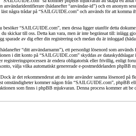
öka “SAILGUIDE.com” så kommer phpBB mjukvaran att skapa ett antal cooki
en användaridentifierare (hädanefter “användar-id”) och en anonym sessio
st några trådar på “SAILGUIDE.com” och används för att komma ihåg vil
 besöker “SAILGUIDE.com”, men dessa ligger utanför detta dokument s
 du skickar till oss. Detta kan vara, men är inte begränsat till: inläg
 sparade av dig efter din registrering och medan du är inloggad (hädan
(hädanefter “ditt användarnamn”), ett personligt lösenord som används fö
mationen i ditt konto på “SAILGUIDE.com” skyddas av dataskyddslagar i 
istreringsprocessen är endera obligatorisk eller frivillig, enligt for
itt konto, välja vilka automatiskt genererade e-postmeddelanden phpBB mj
t. Dock är det rekommenderat att du inte använder samma lösenord på fler
 omständigheter kommer någon från “SAILGUIDE.com”, phpBB eller ann
-funktionen som finns i phpBB mjukvaran. Denna process kommer att b