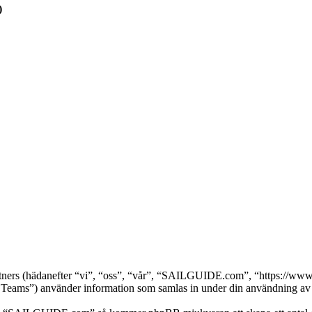
)
tners (hädanefter “vi”, “oss”, “vår”, “SAILGUIDE.com”, “https://www
s”) använder information som samlas in under din användning av we