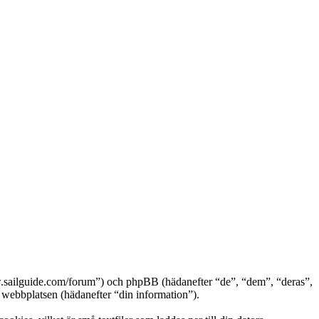
.sailguide.com/forum”) och phpBB (hädanefter “de”, “dem”, “deras”,
bbplatsen (hädanefter “din information”).