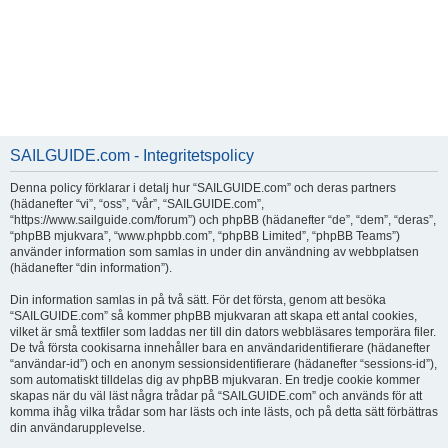
SAILGUIDE.com - Integritetspolicy
Denna policy förklarar i detalj hur “SAILGUIDE.com” och deras partners
(hädanefter “vi”, “oss”, “vår”, “SAILGUIDE.com”,
“https://www.sailguide.com/forum”) och phpBB (hädanefter “de”, “dem”, “deras”,
“phpBB mjukvara”, “www.phpbb.com”, “phpBB Limited”, “phpBB Teams”)
använder information som samlas in under din användning av webbplatsen
(hädanefter “din information”).
Din information samlas in på två sätt. För det första, genom att besöka
“SAILGUIDE.com” så kommer phpBB mjukvaran att skapa ett antal cookies,
vilket är små textfiler som laddas ner till din dators webbläsares temporära filer.
De två första cookisarna innehåller bara en användaridentifierare (hädanefter
“användar-id”) och en anonym sessionsidentifierare (hädanefter “sessions-id”),
som automatiskt tilldelas dig av phpBB mjukvaran. En tredje cookie kommer
skapas när du väl läst några trådar på “SAILGUIDE.com” och används för att
komma ihåg vilka trådar som har lästs och inte lästs, och på detta sätt förbättras
din användarupplevelse.