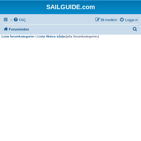
SAILGUIDE.com
>
FAQ
Bli medlem
Logga in
S
Forumindex
Lista forumkategorier
|
Lista Aktiva trådar
(alla forumkategorier)
ö
k