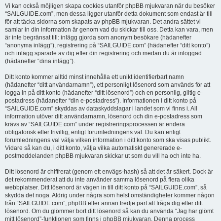
Vi kan också möjligen skapa cookies utanför phpBB mjukvaran när du besöker
“SAILGUIDE.com”, men dessa ligger utanför detta dokument som endast är till
för att täcka sidorna som skapats av phpBB mjukvaran. Det andra sättet vi
samlar in din information är genom vad du skickar till oss. Detta kan vara, men
är inte begränsat till: inlägg gjorda som anonym besökare (hädanefter
“anonyma inlägg”), registrering på “SAILGUIDE.com” (hädanefter “ditt konto”)
och inlägg sparade av dig efter din registrering och medan du är inloggad
(hädanefter “dina inlägg”).
Ditt konto kommer alltid minst innehålla ett unikt identifierbart namn
(hädanefter “ditt användarnamn”), ett personligt lösenord som används för att
logga in på ditt konto (hädanefter “ditt lösenord”) och en personlig, giltig e-
postadress (hädanefter “din e-postadress”). Informationen i ditt konto på
“SAILGUIDE.com” skyddas av dataskyddslagar i landet som vi finns i. All
information utöver ditt användarnamn, lösenord och din e-postadress som
krävs av “SAILGUIDE.com” under registreringsprocessen är endera
obligatorisk eller frivillig, enligt forumledningens val. Du kan enligt
forumledningens val välja vilken information i ditt konto som ska visas publikt.
Vidare så kan du, i ditt konto, välja vilka automatiskt genererade e-
postmeddelanden phpBB mjukvaran skickar ut som du vill ha och inte ha.
Ditt lösenord är chiffrerat (genom ett envägs-hash) så att det är säkert. Dock är
det rekommenderat att du inte använder samma lösenord på flera olika
webbplatser. Ditt lösenord är vägen in till ditt konto på “SAILGUIDE.com”, så
skydda det noga. Aldrig under några som helst omständigheter kommer någon
från “SAILGUIDE.com”, phpBB eller annan tredje part att fråga dig efter ditt
lösenord. Om du glömmer bort ditt lösenord så kan du använda “Jag har glömt
mitt lösenord”-funktionen som finns i phpBB mjukvaran. Denna process