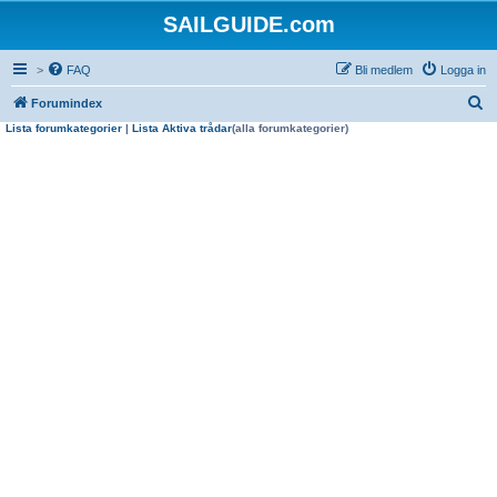
SAILGUIDE.com
>
FAQ
Bli medlem
Logga in
S
Forumindex
Lista forumkategorier
|
Lista Aktiva trådar
(alla forumkategorier)
ö
k