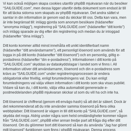
Vi kan också möjligen skapa cookies utanför phpBB mjukvaran när du besöker
“SAILGUIDE.com”, men dessa ligger utanför detta dokument som endast är till
för att täcka sidorna som skapats av phpBB mjukvaran. Det andra sättet vi
samlar in din information är genom vad du skickar till oss. Detta kan vara, men
är inte begränsat till: inlägg gjorda som anonym besökare (hädanefter
“anonyma inlägg”), registrering på “SAILGUIDE.com” (hädanefter “ditt konto”)
och inlägg sparade av dig efter din registrering och medan du är inloggad
(hädanefter “dina inlägg”).
Ditt konto kommer alltid minst innehålla ett unikt identifierbart namn
(hädanefter “ditt användarnamn”), ett personligt lösenord som används för att
logga in på ditt konto (hädanefter “ditt lösenord”) och en personlig, giltig e-
postadress (hädanefter “din e-postadress”). Informationen i ditt konto på
“SAILGUIDE.com” skyddas av dataskyddslagar i landet som vi finns i. All
information utöver ditt användarnamn, lösenord och din e-postadress som
krävs av “SAILGUIDE.com” under registreringsprocessen är endera
obligatorisk eller frivillig, enligt forumledningens val. Du kan enligt
forumledningens val välja vilken information i ditt konto som ska visas publikt.
Vidare så kan du, i ditt konto, välja vilka automatiskt genererade e-
postmeddelanden phpBB mjukvaran skickar ut som du vill ha och inte ha.
Ditt lösenord är chiffrerat (genom ett envägs-hash) så att det är säkert. Dock är
det rekommenderat att du inte använder samma lösenord på flera olika
webbplatser. Ditt lösenord är vägen in till ditt konto på “SAILGUIDE.com”, så
skydda det noga. Aldrig under några som helst omständigheter kommer någon
från “SAILGUIDE.com”, phpBB eller annan tredje part att fråga dig efter ditt
lösenord. Om du glömmer bort ditt lösenord så kan du använda “Jag har glömt
mitt lösenord”-funktionen som finns i phpBB mjukvaran. Denna process