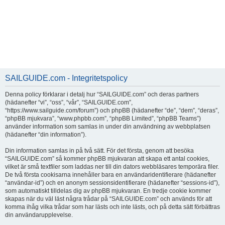
SAILGUIDE.com - Integritetspolicy
Denna policy förklarar i detalj hur “SAILGUIDE.com” och deras partners
(hädanefter “vi”, “oss”, “vår”, “SAILGUIDE.com”,
“https://www.sailguide.com/forum”) och phpBB (hädanefter “de”, “dem”, “deras”,
“phpBB mjukvara”, “www.phpbb.com”, “phpBB Limited”, “phpBB Teams”)
använder information som samlas in under din användning av webbplatsen
(hädanefter “din information”).
Din information samlas in på två sätt. För det första, genom att besöka
“SAILGUIDE.com” så kommer phpBB mjukvaran att skapa ett antal cookies,
vilket är små textfiler som laddas ner till din dators webbläsares temporära filer.
De två första cookisarna innehåller bara en användaridentifierare (hädanefter
“användar-id”) och en anonym sessionsidentifierare (hädanefter “sessions-id”),
som automatiskt tilldelas dig av phpBB mjukvaran. En tredje cookie kommer
skapas när du väl läst några trådar på “SAILGUIDE.com” och används för att
komma ihåg vilka trådar som har lästs och inte lästs, och på detta sätt förbättras
din användarupplevelse.