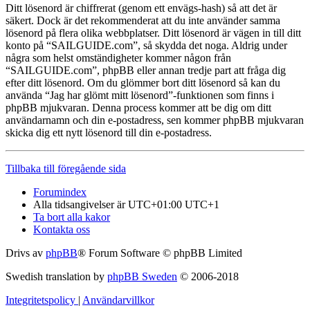
Ditt lösenord är chiffrerat (genom ett envägs-hash) så att det är
säkert. Dock är det rekommenderat att du inte använder samma
lösenord på flera olika webbplatser. Ditt lösenord är vägen in till ditt
konto på “SAILGUIDE.com”, så skydda det noga. Aldrig under
några som helst omständigheter kommer någon från
“SAILGUIDE.com”, phpBB eller annan tredje part att fråga dig
efter ditt lösenord. Om du glömmer bort ditt lösenord så kan du
använda “Jag har glömt mitt lösenord”-funktionen som finns i
phpBB mjukvaran. Denna process kommer att be dig om ditt
användarnamn och din e-postadress, sen kommer phpBB mjukvaran
skicka dig ett nytt lösenord till din e-postadress.
Tillbaka till föregående sida
Forumindex
Alla tidsangivelser är UTC+01:00 UTC+1
Ta bort alla kakor
Kontakta oss
Drivs av
phpBB
® Forum Software © phpBB Limited
Swedish translation by
phpBB Sweden
© 2006-2018
Integritetspolicy
|
Användarvillkor