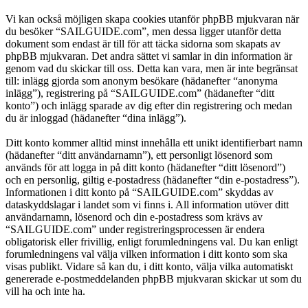
Vi kan också möjligen skapa cookies utanför phpBB mjukvaran när
du besöker “SAILGUIDE.com”, men dessa ligger utanför detta
dokument som endast är till för att täcka sidorna som skapats av
phpBB mjukvaran. Det andra sättet vi samlar in din information är
genom vad du skickar till oss. Detta kan vara, men är inte begränsat
till: inlägg gjorda som anonym besökare (hädanefter “anonyma
inlägg”), registrering på “SAILGUIDE.com” (hädanefter “ditt
konto”) och inlägg sparade av dig efter din registrering och medan
du är inloggad (hädanefter “dina inlägg”).
Ditt konto kommer alltid minst innehålla ett unikt identifierbart namn
(hädanefter “ditt användarnamn”), ett personligt lösenord som
används för att logga in på ditt konto (hädanefter “ditt lösenord”)
och en personlig, giltig e-postadress (hädanefter “din e-postadress”).
Informationen i ditt konto på “SAILGUIDE.com” skyddas av
dataskyddslagar i landet som vi finns i. All information utöver ditt
användarnamn, lösenord och din e-postadress som krävs av
“SAILGUIDE.com” under registreringsprocessen är endera
obligatorisk eller frivillig, enligt forumledningens val. Du kan enligt
forumledningens val välja vilken information i ditt konto som ska
visas publikt. Vidare så kan du, i ditt konto, välja vilka automatiskt
genererade e-postmeddelanden phpBB mjukvaran skickar ut som du
vill ha och inte ha.