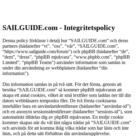
SAILGUIDE.com - Integritetspolicy
Denna policy förklarar i detalj hur “SAILGUIDE.com” och deras
partners (hädanefter “vi”, “oss”, “vår”, “SAILGUIDE.com”,
“https://www.sailguide.com/forum”) och phpBB (hädanefter “de”,
“dem”, “deras”, “phpBB mjukvara”, “www.phpbb.com”, “phpBB
Limited”, “phpBB Teams”) använder information som samlas in
under din användning av webbplatsen (hädanefter “din
information”).
Din information samlas in på två sätt. För det första, genom att
besöka “SAILGUIDE.com” så kommer phpBB mjukvaran att
skapa ett antal cookies, vilket är små textfiler som laddas ner till din
dators webbläsares temporära filer. De två första cookisarna
innehåller bara en användaridentifierare (hädanefter “användar-id”)
och en anonym sessionsidentifierare (hädanefter “sessions-id”), som
automatiskt tilldelas dig av phpBB mjukvaran. En tredje cookie
kommer skapas när du väl läst några trådar på “SAILGUIDE.com”
och används för att komma ihåg vilka trådar som har lästs och inte
lästs, och på detta sätt förbättras din användarupplevelse.