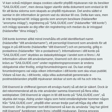
Vi kan också möjligen skapa cookies utanför phpBB mjukvaran när du besöker
“SAILGUIDE.com”, men dessa ligger utanför detta dokument som endast är till
för att täcka sidorna som skapats av phpBB mjukvaran. Det andra sättet vi
samlar in din information är genom vad du skickar till oss. Detta kan vara, men
är inte begränsat till: inlägg gjorda som anonym besökare (hädanefter
“anonyma inlägg”), registrering på “SAILGUIDE.com” (hädanefter “ditt konto”)
och inlägg sparade av dig efter din registrering och medan du är inloggad
(hädanefter “dina inlägg”).
Ditt konto kommer alltid minst innehålla ett unikt identifierbart namn
(hädanefter “ditt användarnamn”), ett personligt lösenord som används för att
logga in på ditt konto (hädanefter “ditt lösenord”) och en personlig, giltig e-
postadress (hädanefter “din e-postadress”). Informationen i ditt konto på
“SAILGUIDE.com” skyddas av dataskyddslagar i landet som vi finns i. All
information utöver ditt användarnamn, lösenord och din e-postadress som
krävs av “SAILGUIDE.com” under registreringsprocessen är endera
obligatorisk eller frivillig, enligt forumledningens val. Du kan enligt
forumledningens val välja vilken information i ditt konto som ska visas publikt.
Vidare så kan du, i ditt konto, välja vilka automatiskt genererade e-
postmeddelanden phpBB mjukvaran skickar ut som du vill ha och inte ha.
Ditt lösenord är chiffrerat (genom ett envägs-hash) så att det är säkert. Dock är
det rekommenderat att du inte använder samma lösenord på flera olika
webbplatser. Ditt lösenord är vägen in till ditt konto på “SAILGUIDE.com”, så
skydda det noga. Aldrig under några som helst omständigheter kommer någon
från “SAILGUIDE.com”, phpBB eller annan tredje part att fråga dig efter ditt
lösenord. Om du glömmer bort ditt lösenord så kan du använda “Jag har glömt
mitt lösenord”-funktionen som finns i phpBB mjukvaran. Denna process