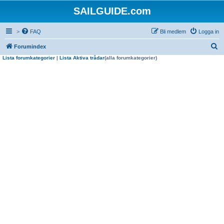
SAILGUIDE.com
>
FAQ
Bli medlem
Logga in
S
Forumindex
Lista forumkategorier
|
Lista Aktiva trådar
(alla forumkategorier)
ö
k