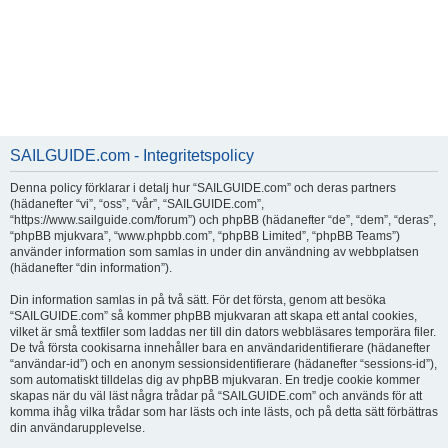
SAILGUIDE.com - Integritetspolicy
Denna policy förklarar i detalj hur “SAILGUIDE.com” och deras partners
(hädanefter “vi”, “oss”, “vår”, “SAILGUIDE.com”,
“https://www.sailguide.com/forum”) och phpBB (hädanefter “de”, “dem”, “deras”,
“phpBB mjukvara”, “www.phpbb.com”, “phpBB Limited”, “phpBB Teams”)
använder information som samlas in under din användning av webbplatsen
(hädanefter “din information”).
Din information samlas in på två sätt. För det första, genom att besöka
“SAILGUIDE.com” så kommer phpBB mjukvaran att skapa ett antal cookies,
vilket är små textfiler som laddas ner till din dators webbläsares temporära filer.
De två första cookisarna innehåller bara en användaridentifierare (hädanefter
“användar-id”) och en anonym sessionsidentifierare (hädanefter “sessions-id”),
som automatiskt tilldelas dig av phpBB mjukvaran. En tredje cookie kommer
skapas när du väl läst några trådar på “SAILGUIDE.com” och används för att
komma ihåg vilka trådar som har lästs och inte lästs, och på detta sätt förbättras
din användarupplevelse.