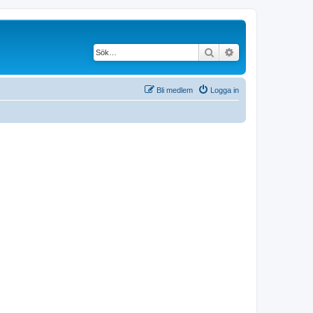
Sök
Avancerad söknin
Bli medlem
Logga in