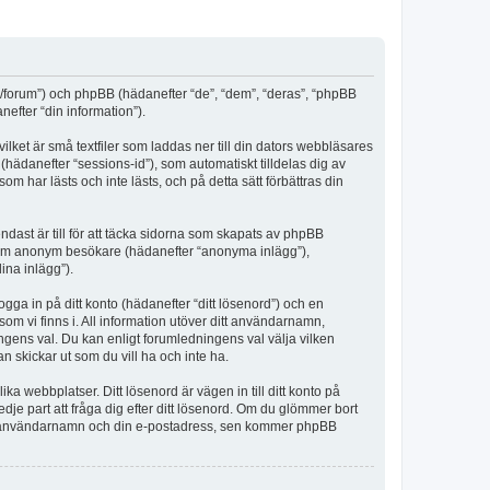
m/forum”) och phpBB (hädanefter “de”, “dem”, “deras”, “phpBB
fter “din information”).
lket är små textfiler som laddas ner till din dators webbläsares
hädanefter “sessions-id”), som automatiskt tilldelas dig av
har lästs och inte lästs, och på detta sätt förbättras din
st är till för att täcka sidorna som skapats av phpBB
da som anonym besökare (hädanefter “anonyma inlägg”),
ina inlägg”).
ogga in på ditt konto (hädanefter “ditt lösenord”) och en
om vi finns i. All information utöver ditt användarnamn,
ngens val. Du kan enligt forumledningens val välja vilken
n skickar ut som du vill ha och inte ha.
a webbplatser. Ditt lösenord är vägen in till ditt konto på
 part att fråga dig efter ditt lösenord. Om du glömmer bort
itt användarnamn och din e-postadress, sen kommer phpBB