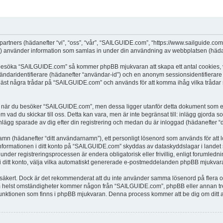
partners (hädanefter “vi”, “oss”, “vår”, “SAILGUIDE.com”, “https://www.sailguide.co
använder information som samlas in under din användning av webbplatsen (hädane
t besöka “SAILGUIDE.com” så kommer phpBB mjukvaran att skapa ett antal cookies, vi
vändaridentifierare (hädanefter “användar-id”) och en anonym sessionsidentifierare (
t några trådar på “SAILGUIDE.com” och används för att komma ihåg vilka trådar som 
när du besöker “SAILGUIDE.com”, men dessa ligger utanför detta dokument som enda
om vad du skickar till oss. Detta kan vara, men är inte begränsat till: inlägg gjor
nlägg sparade av dig efter din registrering och medan du är inloggad (hädanefter “d
 namn (hädanefter “ditt användarnamn”), ett personligt lösenord som används för att l
 Informationen i ditt konto på “SAILGUIDE.com” skyddas av dataskyddslagar i landet s
r registreringsprocessen är endera obligatorisk eller frivillig, enligt forumledni
, i ditt konto, välja vilka automatiskt genererade e-postmeddelanden phpBB mjukvara
r säkert. Dock är det rekommenderat att du inte använder samma lösenord på flera olik
helst omständigheter kommer någon från “SAILGUIDE.com”, phpBB eller annan tredje
”-funktionen som finns i phpBB mjukvaran. Denna process kommer att be dig om d