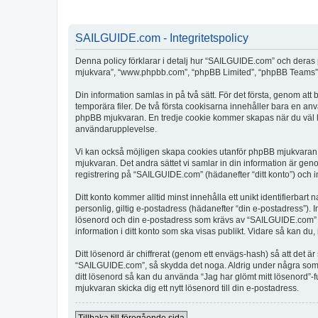
SAILGUIDE.com - Integritetspolicy
Denna policy förklarar i detalj hur “SAILGUIDE.com” och deras 
mjukvara”, “www.phpbb.com”, “phpBB Limited”, “phpBB Teams”) 
Din information samlas in på två sätt. För det första, genom at
temporära filer. De två första cookisarna innehåller bara en an
phpBB mjukvaran. En tredje cookie kommer skapas när du väl läs
användarupplevelse.
Vi kan också möjligen skapa cookies utanför phpBB mjukvaran 
mjukvaran. Det andra sättet vi samlar in din information är gen
registrering på “SAILGUIDE.com” (hädanefter “ditt konto”) och i
Ditt konto kommer alltid minst innehålla ett unikt identifierbart
personlig, giltig e-postadress (hädanefter “din e-postadress”).
lösenord och din e-postadress som krävs av “SAILGUIDE.com” unde
information i ditt konto som ska visas publikt. Vidare så kan du
Ditt lösenord är chiffrerat (genom ett envägs-hash) så att det ä
“SAILGUIDE.com”, så skydda det noga. Aldrig under några som 
ditt lösenord så kan du använda “Jag har glömt mitt lösenord
mjukvaran skicka dig ett nytt lösenord till din e-postadress.
Tillbaka till föregående sida