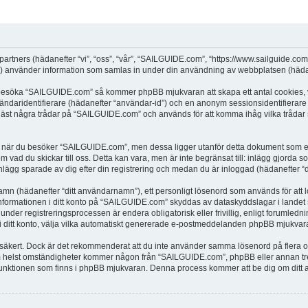
partners (hädanefter “vi”, “oss”, “vår”, “SAILGUIDE.com”, “https://www.sailguide.co
använder information som samlas in under din användning av webbplatsen (hädane
t besöka “SAILGUIDE.com” så kommer phpBB mjukvaran att skapa ett antal cookies, vi
vändaridentifierare (hädanefter “användar-id”) och en anonym sessionsidentifierare (
t några trådar på “SAILGUIDE.com” och används för att komma ihåg vilka trådar som 
när du besöker “SAILGUIDE.com”, men dessa ligger utanför detta dokument som enda
om vad du skickar till oss. Detta kan vara, men är inte begränsat till: inlägg gjor
nlägg sparade av dig efter din registrering och medan du är inloggad (hädanefter “d
 namn (hädanefter “ditt användarnamn”), ett personligt lösenord som används för att l
 Informationen i ditt konto på “SAILGUIDE.com” skyddas av dataskyddslagar i landet s
r registreringsprocessen är endera obligatorisk eller frivillig, enligt forumledni
, i ditt konto, välja vilka automatiskt genererade e-postmeddelanden phpBB mjukvara
r säkert. Dock är det rekommenderat att du inte använder samma lösenord på flera olik
helst omständigheter kommer någon från “SAILGUIDE.com”, phpBB eller annan tredje
”-funktionen som finns i phpBB mjukvaran. Denna process kommer att be dig om d