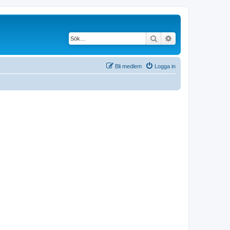
Sök
Avancerad söknin
Bli medlem
Logga in