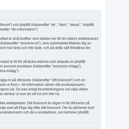
m/forum”) och phpBB (hädanefter “de”, “dem”, “deras”, “phpBB
fter “din information”).
lket är små textfiler som laddas ner till din dators webbläsares
hädanefter “sessions-id”), som automatiskt tilldelas dig av
har lästs och inte lästs, och på detta sätt förbättras din
st är till för att täcka sidorna som skapats av phpBB
da som anonym besökare (hädanefter “anonyma inlägg”),
ina inlägg”).
ogga in på ditt konto (hädanefter “ditt lösenord”) och en
om vi finns i. All information utöver ditt användarnamn,
ngens val. Du kan enligt forumledningens val välja vilken
n skickar ut som du vill ha och inte ha.
a webbplatser. Ditt lösenord är vägen in till ditt konto på
 part att fråga dig efter ditt lösenord. Om du glömmer bort
itt användarnamn och din e-postadress, sen kommer phpBB