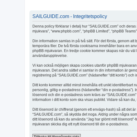
SAILGUIDE.com - Integritetspolicy
Denna policy förklarar i detalj hur “SAILGUIDE.com” och deras 
mjukvara”, “www.phpbb.com”, “phpBB Limited”, “phpBB Teams”) 
Din information samlas in på två sätt. För det första, genom at
temporära filer. De två första cookisarna innehåller bara en an
phpBB mjukvaran. En tredje cookie kommer skapas när du väl läs
användarupplevelse.
Vi kan också möjligen skapa cookies utanför phpBB mjukvaran 
mjukvaran. Det andra sättet vi samlar in din information är gen
registrering på “SAILGUIDE.com” (hädanefter “ditt konto”) och i
Ditt konto kommer alltid minst innehålla ett unikt identifierbart
personlig, giltig e-postadress (hädanefter “din e-postadress”).
lösenord och din e-postadress som krävs av “SAILGUIDE.com” unde
information i ditt konto som ska visas publikt. Vidare så kan du
Ditt lösenord är chiffrerat (genom ett envägs-hash) så att det ä
“SAILGUIDE.com”, så skydda det noga. Aldrig under några som 
ditt lösenord så kan du använda “Jag har glömt mitt lösenord
mjukvaran skicka dig ett nytt lösenord till din e-postadress.
Tillbaka till föregående sida