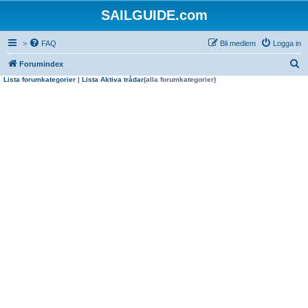
SAILGUIDE.com
>
FAQ
Bli medlem
Logga in
S
Forumindex
Lista forumkategorier
|
Lista Aktiva trådar
(alla forumkategorier)
ö
k