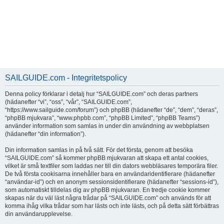
SAILGUIDE.com - Integritetspolicy
Denna policy förklarar i detalj hur “SAILGUIDE.com” och deras partners
(hädanefter “vi”, “oss”, “vår”, “SAILGUIDE.com”,
“https://www.sailguide.com/forum”) och phpBB (hädanefter “de”, “dem”, “deras”,
“phpBB mjukvara”, “www.phpbb.com”, “phpBB Limited”, “phpBB Teams”)
använder information som samlas in under din användning av webbplatsen
(hädanefter “din information”).
Din information samlas in på två sätt. För det första, genom att besöka
“SAILGUIDE.com” så kommer phpBB mjukvaran att skapa ett antal cookies,
vilket är små textfiler som laddas ner till din dators webbläsares temporära filer.
De två första cookisarna innehåller bara en användaridentifierare (hädanefter
“användar-id”) och en anonym sessionsidentifierare (hädanefter “sessions-id”),
som automatiskt tilldelas dig av phpBB mjukvaran. En tredje cookie kommer
skapas när du väl läst några trådar på “SAILGUIDE.com” och används för att
komma ihåg vilka trådar som har lästs och inte lästs, och på detta sätt förbättras
din användarupplevelse.