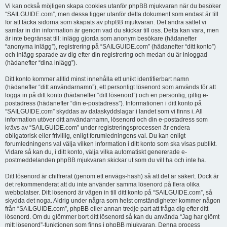
Vi kan också möjligen skapa cookies utanför phpBB mjukvaran när du besöker
“SAILGUIDE.com”, men dessa ligger utanför detta dokument som endast är till
för att täcka sidorna som skapats av phpBB mjukvaran. Det andra sättet vi
samlar in din information är genom vad du skickar till oss. Detta kan vara, men
är inte begränsat till: inlägg gjorda som anonym besökare (hädanefter
“anonyma inlägg”), registrering på “SAILGUIDE.com” (hädanefter “ditt konto”)
och inlägg sparade av dig efter din registrering och medan du är inloggad
(hädanefter “dina inlägg”).
Ditt konto kommer alltid minst innehålla ett unikt identifierbart namn
(hädanefter “ditt användarnamn”), ett personligt lösenord som används för att
logga in på ditt konto (hädanefter “ditt lösenord”) och en personlig, giltig e-
postadress (hädanefter “din e-postadress”). Informationen i ditt konto på
“SAILGUIDE.com” skyddas av dataskyddslagar i landet som vi finns i. All
information utöver ditt användarnamn, lösenord och din e-postadress som
krävs av “SAILGUIDE.com” under registreringsprocessen är endera
obligatorisk eller frivillig, enligt forumledningens val. Du kan enligt
forumledningens val välja vilken information i ditt konto som ska visas publikt.
Vidare så kan du, i ditt konto, välja vilka automatiskt genererade e-
postmeddelanden phpBB mjukvaran skickar ut som du vill ha och inte ha.
Ditt lösenord är chiffrerat (genom ett envägs-hash) så att det är säkert. Dock är
det rekommenderat att du inte använder samma lösenord på flera olika
webbplatser. Ditt lösenord är vägen in till ditt konto på “SAILGUIDE.com”, så
skydda det noga. Aldrig under några som helst omständigheter kommer någon
från “SAILGUIDE.com”, phpBB eller annan tredje part att fråga dig efter ditt
lösenord. Om du glömmer bort ditt lösenord så kan du använda “Jag har glömt
mitt lösenord”-funktionen som finns i phpBB mjukvaran. Denna process